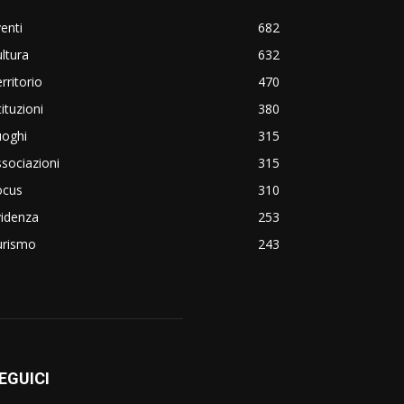
enti
682
ltura
632
rritorio
470
tituzioni
380
uoghi
315
sociazioni
315
ocus
310
videnza
253
urismo
243
EGUICI