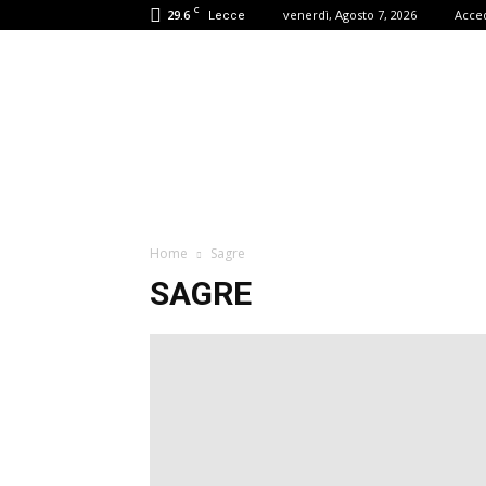
C
29.6
venerdì, Agosto 7, 2026
Acce
Lecce
Puglia
Review
Home
Sagre
SAGRE