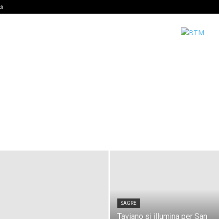
di
SAGRE
Taviano si illumina per San