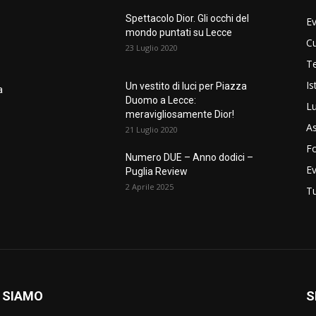
Spettacolo Dior. Gli occhi del
Ev
mondo puntati su Lecce
Cu
23 Luglio 2020
Te
Is
Un vestito di luci per Piazza
a
Duomo a Lecce:
L
meravigliosamente Dior!
As
21 Luglio 2020
F
Numero DUE – Anno dodici –
E
Puglia Review
2 Aprile 2025
T
 SIAMO
S