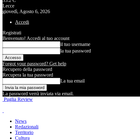
35.2
C
Lecce
giovedì, Agosto 6, 2026
Accedi
Registrati
Benvenuto! Accedi al tuo account
il tuo username
la tua password
Forgot your password? Get help
Recupero della password
Recupera la tua password
La tua email
La password verrà inviata via email.
Puglia Review
News
Redazionali
Territorio
Cultura