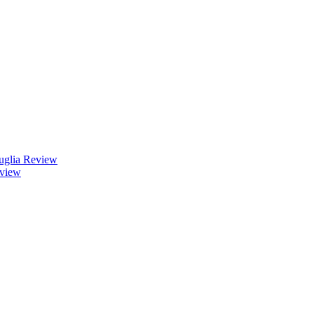
uglia Review
eview