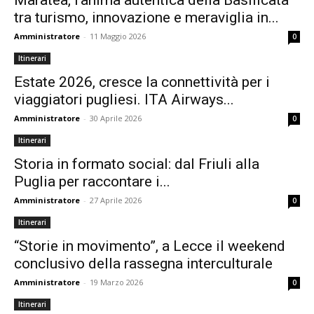
Maratea, l’anima autentica della Basilicata
tra turismo, innovazione e meraviglia in...
Amministratore
-
11 Maggio 2026
0
Itinerari
Estate 2026, cresce la connettività per i
viaggiatori pugliesi. ITA Airways...
Amministratore
-
30 Aprile 2026
0
Itinerari
Storia in formato social: dal Friuli alla
Puglia per raccontare i...
Amministratore
-
27 Aprile 2026
0
Itinerari
“Storie in movimento”, a Lecce il weekend
conclusivo della rassegna interculturale
Amministratore
-
19 Marzo 2026
0
Itinerari