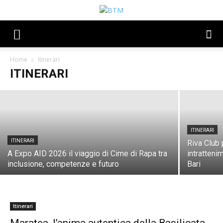
ITINERARI
Roca Vecchia riparte da ArcheoRoca.
Servizi, investimenti e una nuova
esperienza di visita per il sito
archeologico
Home
Itinerari
ITINERARI
Amministratore
-
20 Luglio 2026
ITINERARI
ITINERARI
Riva Club 
A Expo AID 2026 il viaggio di Cime di Rapa tra
intratteni
inclusione, competenze e futuro
Bari
Itinerari