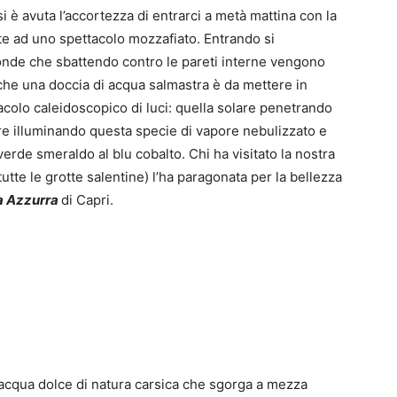
i è avuta l’accortezza di entrarci a metà mattina con la
ste ad uno spettacolo mozzafiato. Entrando si
nde che sbattendo contro le pareti interne vengono
o che una doccia di acqua salmastra è da mettere in
acolo caleidoscopico di luci: quella solare penetrando
are illuminando questa specie di vapore nebulizzato e
erde smeraldo al blu cobalto. Chi ha visitato la nostra
tte le grotte salentine) l’ha paragonata per la bellezza
a Azzurra
di Capri.
 acqua dolce di natura carsica che sgorga a mezza