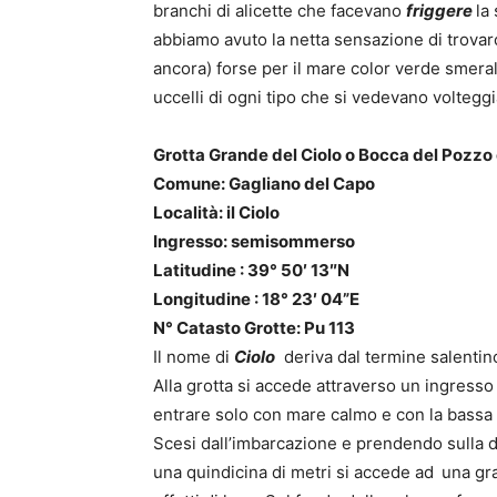
branchi di alicette che facevano
friggere
la
abbiamo avuto la netta sensazione di trovar
ancora) forse per il mare color verde smera
uccelli di ogni tipo che si vedevano volteggi
Grotta Grande del Ciolo o Bocca del Pozzo
Comune: Gagliano del Capo
Località: il Ciolo
Ingresso: semisommerso
Latitudine : 39° 50′ 13″N
Longitudine : 18° 23′ 04”E
N° Catasto Grotte: Pu 113
Il nome di
Ciolo
deriva dal termine salentin
Alla grotta si accede attraverso un ingresso 
entrare solo con mare calmo e con la bassa 
Scesi dall’imbarcazione e prendendo sulla d
una quindicina di metri si accede ad
una gra