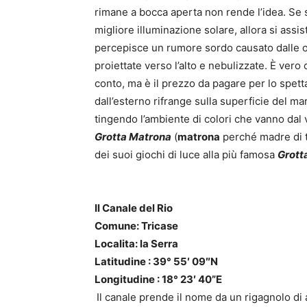
rimane a bocca aperta non rende l’idea. Se s
migliore illuminazione solare, allora si assi
percepisce un rumore sordo causato dalle o
proiettate verso l’alto e nebulizzate. È ver
conto, ma è il prezzo da pagare per lo spett
dall’esterno rifrange sulla superficie del m
tingendo l’ambiente di colori che vanno dal v
Grotta Matrona
(
matrona
perché madre di tu
dei suoi giochi di luce alla più famosa
Grott
Il Canale del Rio
Comune: Tricase
Localita: la Serra
Latitudine : 39° 55′ 09″N
Longitudine : 18° 23′ 40”E
Il canale prende il nome da un rigagnolo di