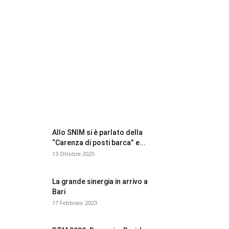
FOCUS BTM
Allo SNIM si è parlato della
“Carenza di posti barca” e...
13 Ottobre 2025
La grande sinergia in arrivo a
Bari
17 Febbraio 2023