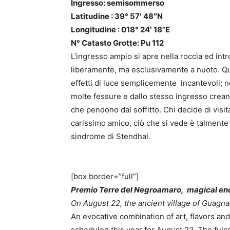
Ingresso: semisommerso
Latitudine : 39° 57′ 48″N
Longitudine : 018° 24′ 18”E
N° Catasto Grotte: Pu 112
L’ingresso ampio si apre nella roccia ed in
liberamente, ma esclusivamente a nuoto. Que
effetti di luce semplicemente incantevoli; nel
molte fessure e dallo stesso ingresso creand
che pendono dal soffitto. Chi decide di vis
carissimo amico, ciò che si vede è talmente a
sindrome di Stendhal.
[box border=”full”]
Premio Terre del Negroamaro, magical enco
On August 22, the ancient village of Guagna
An evocative combination of art, flavors and 
scheduled this year for August 22. The fulcr