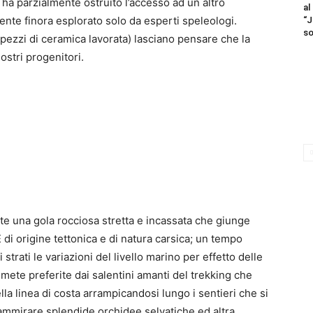
a ha parzialmente ostruito l’accesso ad un altro
al
te finora esplorato solo da esperti speleologi.
“J
so
 pezzi di ceramica lavorata) lasciano pensare che la
nostri progenitori.
arte una gola rocciosa stretta e incassata che giunge
È di origine tettonica e di natura carsica; un tempo
rati le variazioni del livello marino per effetto delle
 mete preferite dai salentini amanti del trekking che
la linea di costa arrampicandosi lungo i sentieri che si
 ammirare splendide orchidee selvatiche ed altra