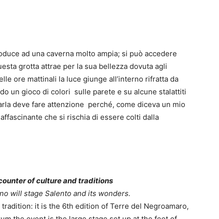
troduce ad una caverna molto ampia; si può accedere
sta grotta attrae per la sua bellezza dovuta agli
le ore mattinali la luce giunge all’interno rifratta da
o un gioco di colori sulle parete e su alcune stalattiti
itarla deve fare attenzione perché, come diceva un mio
ffascinante che si rischia di essere colti dalla
unter of culture and traditions
no will stage Salento and its wonders.
tradition: it is the 6th edition of Terre del Negroamaro,
um the event is the large stage set up at the feet of