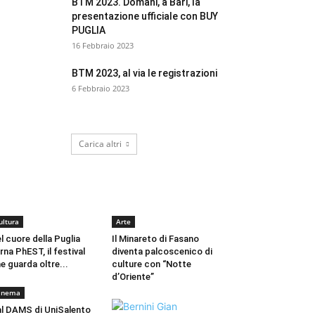
BTM 2023. Domani, a Bari, la
presentazione ufficiale con BUY
PUGLIA
16 Febbraio 2023
BTM 2023, al via le registrazioni
6 Febbraio 2023
Carica altri
CULTURA
ultura
Arte
l cuore della Puglia
Il Minareto di Fasano
rna PhEST, il festival
diventa palcoscenico di
e guarda oltre...
culture con “Notte
d’Oriente”
inema
l DAMS di UniSalento