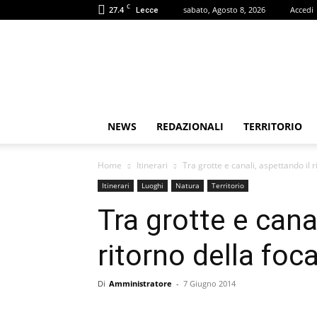
C
27.4
sabato, Agosto 8, 2026
Accedi
Lecce
Puglia
Review
NEWS
REDAZIONALI
TERRITORIO
Home
Itinerari
Tra grotte e canali, aspettando il
Itinerari
Luoghi
Natura
Territorio
Tra grotte e cana
ritorno della fo
Di
Amministratore
-
7 Giugno 2014
Share