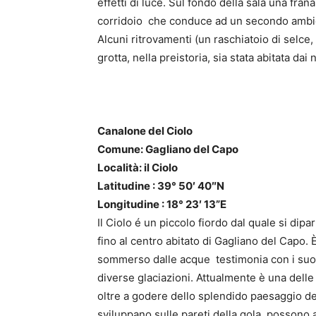
effetti di luce. Sul fondo della sala una fran
corridoio che conduce ad un secondo ambien
Alcuni ritrovamenti (un raschiatoio di selce,
grotta, nella preistoria, sia stata abitata dai 
Canalone del Ciolo
Comune: Gagliano del Capo
Località: il Ciolo
Latitudine : 39° 50′ 40″N
Longitudine : 18° 23′ 13”E
Il Ciolo é un piccolo fiordo dal quale si dip
fino al centro abitato di Gagliano del Capo. 
sommerso dalle acque testimonia con i suoi st
diverse glaciazioni. Attualmente è una delle
oltre a godere dello splendido paesaggio del
sviluppano sulle pareti della gola, possono