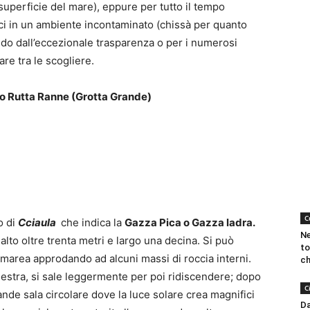
 superficie del mare), eppure per tutto il tempo
ci in un ambiente incontaminato (chissà per quanto
ldo dall’eccezionale trasparenza o per i numerosi
are tra le scogliere.
 o Rutta Ranne (Grotta Grande)
C
o di
Cciaula
che indica la
Gazza Pica o Gazza ladra.
Ne
alto oltre trenta metri e largo una decina. Si può
to
marea approdando ad alcuni massi di roccia interni.
ch
estra, si sale leggermente per poi ridiscendere; dopo
C
nde sala circolare dove la luce solare crea magnifici
Da