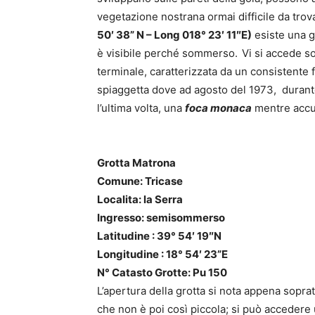
vegetazione nostrana ormai difficile da tro
50′ 38” N – Long 018° 23′ 11″E)
esiste una g
è visibile perché sommerso.
Vi si accede so
terminale, caratterizzata da un consistente 
spiaggetta dove ad agosto del 1973, durante 
l’ultima volta, una
foca monaca
mentre accud
Grotta Matrona
Comune: Tricase
Localita: la Serra
Ingresso: semisommerso
Latitudine : 39° 54′ 19″N
Longitudine : 18° 54′ 23”E
N° Catasto Grotte: Pu 150
L’apertura della grotta si nota appena soprat
che non è poi così piccola; si può accedere 