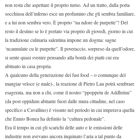
non resta che aspettare il proprio turno. Ad un tratto, dalla porta
socchiusa dell’inferno esce un profumino che gli sembra familiare,
e a lui non sembra vero. È proprio “na ndore de purpette”! Del
resto il destino se lo è portato via proprio di giovedì, giorno in cui
la tradizione culinaria salentina impone un dogma: sagne
‘ncannulate cu le purpette”. Il poveraccio, sorpreso da quell’odore,
si sente quasi svenire pensando alla bontà dei piatti cui era
abituato in casa propria.
A qualcuno della generazione dei fast food – o comunque del
mangiar veloce (e male)-, la reazione di Pietro Lau potrà sembrare
esagerata, ma non a chi, come il nostro “ppoppetu de Addhrinu”
(da post oppidum abitante fuori dalle mura cittadine, nel caso
specifico a Cavallino) è vissuto nel periodo in cui imperava quella
che Ennio Bonea ha definito la “cultura pedonale”.
Era il tempo in cui gli scarichi delle auto e le emissioni delle
industrie non avevano ancora inquinato l’aria a tal punto da