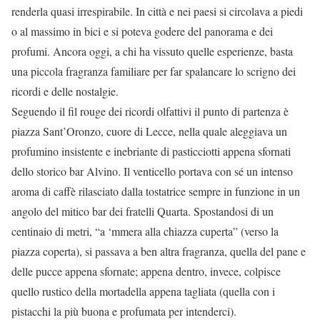
renderla quasi irrespirabile. In città e nei paesi si circolava a piedi
o al massimo in bici e si poteva godere del panorama e dei
profumi. Ancora oggi, a chi ha vissuto quelle esperienze, basta
una piccola fragranza familiare per far spalancare lo scrigno dei
ricordi e delle nostalgie.
Seguendo il fil rouge dei ricordi olfattivi il punto di partenza è
piazza Sant’Oronzo, cuore di Lecce, nella quale aleggiava un
profumino insistente e inebriante di pasticciotti appena sfornati
dello storico bar Alvino. Il venticello portava con sé un intenso
aroma di caffè rilasciato dalla tostatrice sempre in funzione in un
angolo del mitico bar dei fratelli Quarta. Spostandosi di un
centinaio di metri, “a ‘mmera alla chiazza cuperta” (verso la
piazza coperta), si passava a ben altra fragranza, quella del pane e
delle pucce appena sfornate; appena dentro, invece, colpisce
quello rustico della mortadella appena tagliata (quella con i
pistacchi la più buona e profumata per intenderci).