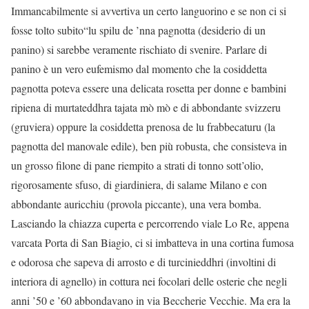
Immancabilmente si avvertiva un certo languorino e se non ci si
fosse tolto subito“lu spilu de ’nna pagnotta (desiderio di un
panino) si sarebbe veramente rischiato di svenire. Parlare di
panino è un vero eufemismo dal momento che la cosiddetta
pagnotta poteva essere una delicata rosetta per donne e bambini
ripiena di murtateddhra tajata mò mò e di abbondante svizzeru
(gruviera) oppure la cosiddetta prenosa de lu frabbecaturu (la
pagnotta del manovale edile), ben più robusta, che consisteva in
un grosso filone di pane riempito a strati di tonno sott’olio,
rigorosamente sfuso, di giardiniera, di salame Milano e con
abbondante auricchiu (provola piccante), una vera bomba.
Lasciando la chiazza cuperta e percorrendo viale Lo Re, appena
varcata Porta di San Biagio, ci si imbatteva in una cortina fumosa
e odorosa che sapeva di arrosto e di turcinieddhri (involtini di
interiora di agnello) in cottura nei focolari delle osterie che negli
anni ’50 e ’60 abbondavano in via Beccherie Vecchie. Ma era la