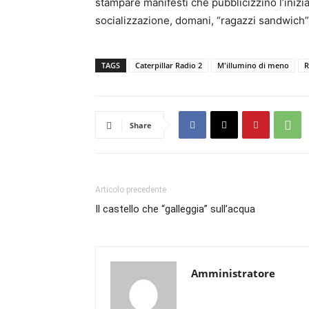
stampare manifesti che pubblicizzino l’iniziat
socializzazione, domani, “ragazzi sandwich” c
TAGS
Caterpillar Radio 2
M'illumino di meno
R
Share
Articolo precedente
Il castello che “galleggia” sull’acqua
Amministratore