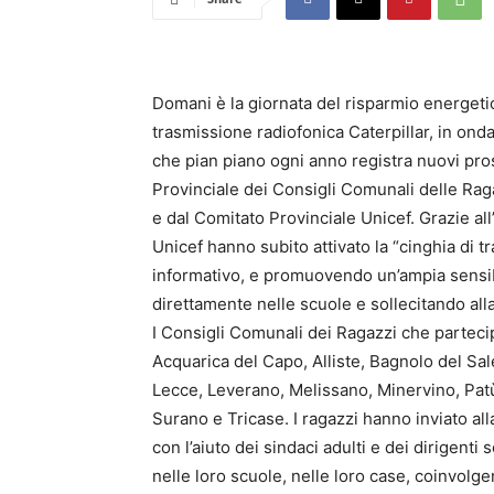
Domani è la giornata del risparmio energeti
trasmissione radiofonica Caterpillar, in onda
che pian piano ogni anno registra nuovi pro
Provinciale dei Consigli Comunali delle Rag
e dal Comitato Provinciale Unicef. Grazie al
Unicef hanno subito attivato la “cinghia di 
informativo, e promuovendo un’ampia sensib
direttamente nelle scuole e sollecitando alla
I Consigli Comunali dei Ragazzi che partecip
Acquarica del Capo, Alliste, Bagnolo del Sa
Lecce, Leverano, Melissano, Minervino, Pat
Surano e Tricase. I ragazzi hanno inviato alla
con l’aiuto dei sindaci adulti e dei dirigent
nelle loro scuole, nelle loro case, coinvolge