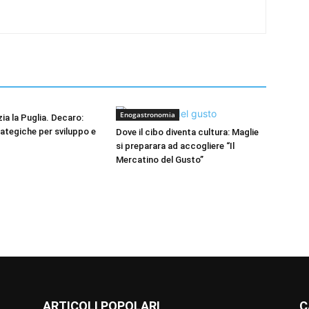
Enogastronomia
zia la Puglia. Decaro:
rategiche per sviluppo e
Dove il cibo diventa cultura: Maglie
si preparara ad accogliere “Il
Mercatino del Gusto”
ARTICOLI POPOLARI
C