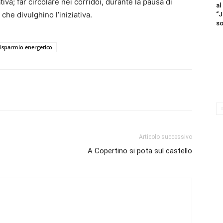
iva; far circolare nei corridoi, durante la pausa di
al
he divulghino l’iniziativa.
“J
so
isparmio energetico
Articolo successivo
A Copertino si pota sul castello