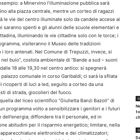
 esempio: a Minervino l’illuminazione pubblica sarà
no alla piazza centrale, mentre un corteo di ragazzi
rà le vie del centro illuminate solo da candele accese ai
ni saranno spenti e gli alunni delle scuole elementari e
adina, illuminando le vie cittadine solo con le torce; i
programma, visiteranno il Museo delle tradizioni
i loro antenati. Nel Comune di Trepuzzi, invece, si
 nel buio”, costola ambientale di “Bande a sud – suoni
alle 18 alle 19,30 nel centro antico: si spegnerà
palazzo comunale in corso Garibaldi; ci sarà la sfilata
 ricoperti di luci a led, seguito a corteo da una
sti di strada, giocolieri del fuoco.
C
uella del liceo scientifico “Giulietta Banzi Bazoli” di
Ne
n programma volto a sensibilizzare i genitori e i futuri
to
dell’energia; diffondere tra il personale, ed in
ch
one abitudini per il risparmio energetico; limitare, nella
C
le apparecchiature elettroniche e dei climatizzatori;
Da