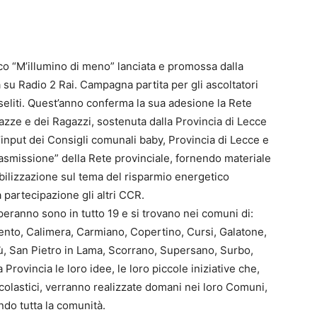
co “M’illumino di meno” lanciata e promossa dalla
 su Radio 2 Rai. Campagna partita per gli ascoltatori
seliti. Quest’anno conferma la sua adesione la Rete
azze e dei Ragazzi, sostenuta dalla Provincia di Lecce
l’input dei Consigli comunali baby, Provincia di Lecce e
trasmissione” della Rete provinciale, fornendo materiale
ilizzazione sul tema del risparmio energetico
 partecipazione gli altri CCR.
eranno sono in tutto 19 e si trovano nei comuni di:
lento, Calimera, Carmiano, Copertino, Cursi, Galatone,
ù, San Pietro in Lama, Scorrano, Supersano, Surbo,
 Provincia le loro idee, le loro piccole iniziative che,
i scolastici, verranno realizzate domani nei loro Comuni,
ndo tutta la comunità.