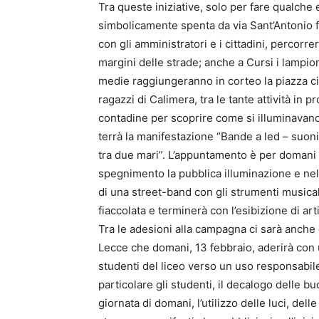
Tra queste iniziative, solo per fare qualche
simbolicamente spenta da via Sant’Antonio fi
con gli amministratori e i cittadini, percorre
margini delle strade; anche a Cursi i lampio
medie raggiungeranno in corteo la piazza citt
ragazzi di Calimera, tra le tante attività in 
contadine per scoprire come si illuminavano 
terrà la manifestazione “Bande a led – suoni
tra due mari”. L’appuntamento è per domani d
spegnimento la pubblica illuminazione e nel 
di una street-band con gli strumenti musicali
fiaccolata e terminerà con l’esibizione di arti
Tra le adesioni alla campagna ci sarà anche q
Lecce che domani, 13 febbraio, aderirà con u
studenti del liceo verso un uso responsabile 
particolare gli studenti, il decalogo delle bu
giornata di domani, l’utilizzo delle luci, del