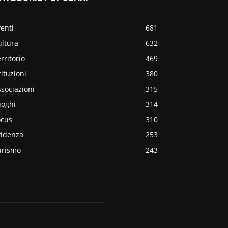
enti
681
ultura
632
rritorio
469
tituzioni
380
sociazioni
315
uoghi
314
ocus
310
videnza
253
urismo
243