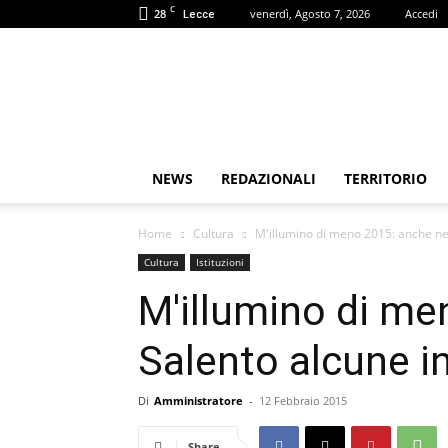
C
28
venerdì, Agosto 7, 2026
Accedi
Lecce
Puglia
Review
NEWS
REDAZIONALI
TERRITORIO
Home
Cultura
M'illumino di meno 2015: anche nel
Cultura
Istituzioni
M'illumino di me
Salento alcune in
Di
Amministratore
-
12 Febbraio 2015
Share