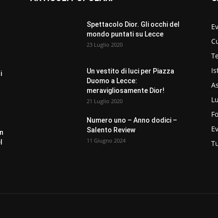
Spettacolo Dior. Gli occhi del
Ev
mondo puntati su Lecce
C
23 Luglio 2020
Te
Is
Un vestito di luci per Piazza
i
Duomo a Lecce:
As
meravigliosamente Dior!
L
21 Luglio 2020
F
Numero uno – Anno dodici –
E
Salento Review
un
11 Giugno 2024
l
T