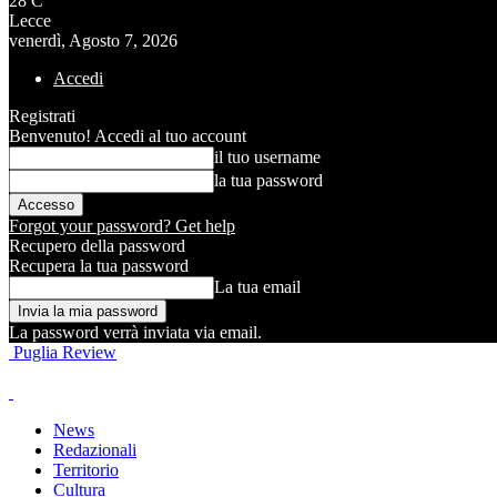
28
C
Lecce
venerdì, Agosto 7, 2026
Accedi
Registrati
Benvenuto! Accedi al tuo account
il tuo username
la tua password
Forgot your password? Get help
Recupero della password
Recupera la tua password
La tua email
La password verrà inviata via email.
Puglia Review
News
Redazionali
Territorio
Cultura