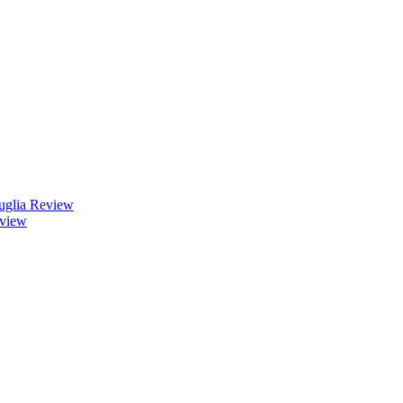
uglia Review
eview