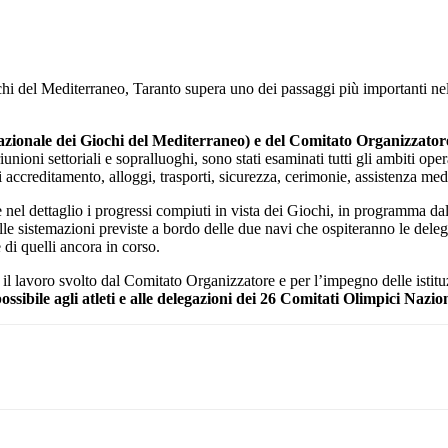
 del Mediterraneo, Taranto supera uno dei passaggi più importanti nel
azionale dei Giochi del Mediterraneo) e del Comitato Organizzator
iunioni settoriali e sopralluoghi, sono stati esaminati tutti gli ambiti ope
a cui accreditamento, alloggi, trasporti, sicurezza, cerimonie, assistenza m
e nel dettaglio i progressi compiuti in vista dei Giochi, in programma da
alle sistemazioni previste a bordo delle due navi che ospiteranno le deleg
 di quelli ancora in corso.
 lavoro svolto dal Comitato Organizzatore e per l’impegno delle istitu
possibile agli atleti e alle delegazioni dei 26 Comitati Olimpici Na