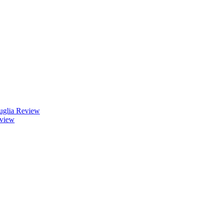
uglia Review
eview