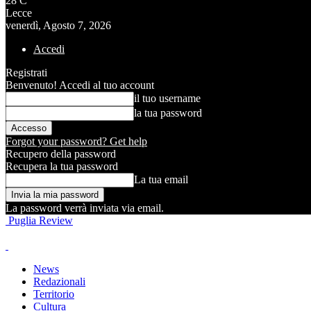
28
C
Lecce
venerdì, Agosto 7, 2026
Accedi
Registrati
Benvenuto! Accedi al tuo account
il tuo username
la tua password
Forgot your password? Get help
Recupero della password
Recupera la tua password
La tua email
La password verrà inviata via email.
Puglia Review
News
Redazionali
Territorio
Cultura