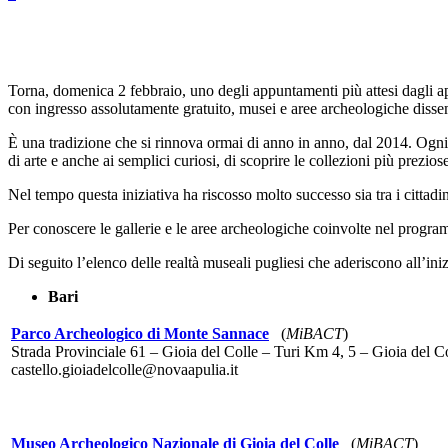
Share
Torna, domenica 2 febbraio, uno degli appuntamenti più attesi dagli app
con ingresso assolutamente gratuito, musei e aree archeologiche dissemin
È una tradizione che si rinnova ormai di anno in anno, dal 2014. Ogni 
di arte e anche ai semplici curiosi, di scoprire le collezioni più prezio
Nel tempo questa iniziativa ha riscosso molto successo sia tra i cittadini
Per conoscere le gallerie e le aree archeologiche coinvolte nel program
Di seguito l’elenco delle realtà museali pugliesi che aderiscono all’iniz
Bari
Parco Archeologico di Monte Sannace
(
MiBACT
)
Strada Provinciale 61 – Gioia del Colle – Turi Km 4, 5 – Gioia del C
castello.gioiadelcolle@novaapulia.it
Museo Archeologico Nazionale di Gioia del Colle
(
MiBACT
)