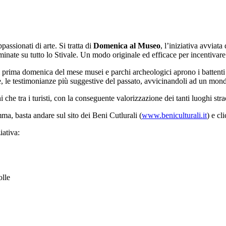
assionati di arte. Si tratta di
Domenica al Museo
, l’iniziativa avviat
ate su tutto lo Stivale. Un modo originale ed efficace per incentivare le 
prima domenica del mese musei e parchi archeologici aprono i battenti gr
se, le testimonianze più suggestive del passato, avvicinandoli ad un mondo 
 che tra i turisti, con la conseguente valorizzazione dei tanti luoghi stra
ma, basta andare sul sito dei Beni Cutlurali (
www.beniculturali.it
) e cl
iativa:
olle