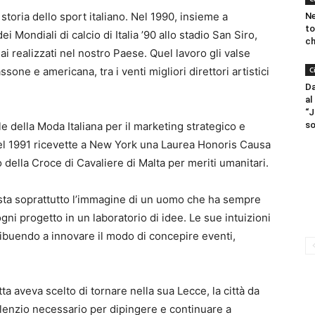
storia dello sport italiano. Nel 1990, insieme a
Ne
to
 Mondiali di calcio di Italia ’90 allo stadio San Siro,
ch
ai realizzati nel nostro Paese. Quel lavoro gli valse
one e americana, tra i venti migliori direttori artistici
C
Da
al
“J
 della Moda Italiana per il marketing strategico e
so
el 1991 ricevette a New York una Laurea Honoris Causa
 della Croce di Cavaliere di Malta per meriti umanitari.
resta soprattutto l’immagine di un uomo che ha sempre
gni progetto in un laboratorio di idee. Le sue intuizioni
buendo a innovare il modo di concepire eventi,
a aveva scelto di tornare nella sua Lecce, la città da
 silenzio necessario per dipingere e continuare a