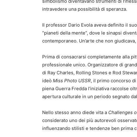
simbolismo diventavano strumenti di rifles
intravedere una possibilità di speranza.
Il professor Dario Evola aveva definito il s
“pianeti della mente”, dove le sinapsi dive
contemporaneo. Un’arte che non giudicava, 
Prima di consacrarsi completamente alla pit
professionale unico. Organizzatore di grandi 
di Ray Charles, Rolling Stones e Rod Stewar
ideò
Miss Photo USSR
, il primo concorso di
piena Guerra Fredda l’iniziativa raccolse ol
apertura culturale in un periodo segnato dall
Nello stesso anno diede vita a
Challenges of
considerato uno dei più autorevoli osservator
influenzando stilisti e tendenze ben prima 