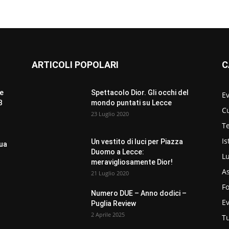
ARTICOLI POPOLARI
C
re
Spettacolo Dior. Gli occhi del
Ev
B
mondo puntati su Lecce
C
23 Luglio 2020
Te
Is
Un vestito di luci per Piazza
sua
Duomo a Lecce:
L
meravigliosamente Dior!
As
21 Luglio 2020
F
Numero DUE – Anno dodici –
E
Puglia Review
2 Aprile 2025
T