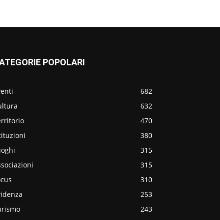
ATEGORIE POPOLARI
enti
682
ultura
632
rritorio
470
tituzioni
380
uoghi
315
sociazioni
315
ocus
310
videnza
253
urismo
243