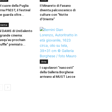
l cuore della Puglia
Il Minareto di Fasano
rna PhEST, il festival
diventa palcoscenico di
e guarda oltre...
culture con “Notte
d’Oriente”
inema
l DAMS di UniSalento
 grande cinema:
usqu’au prochain
uffle” premiato...
Arte
I capolavori “nascosti”
della Galleria Borghese
arrivano al MUST Lecce