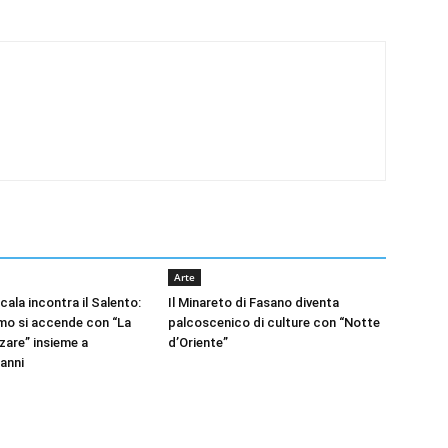
Arte
ala incontra il Salento:
Il Minareto di Fasano diventa
mo si accende con “La
palcoscenico di culture con “Notte
zare” insieme a
d’Oriente”
anni