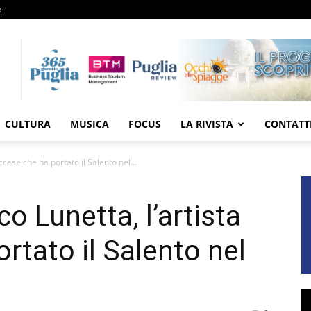
di
CULTURA
MUSICA
FOCUS
LA RIVISTA
CONTATT
ccese che ha portato il Salento nel...
o Lunetta, l’artista
rtato il Salento nel