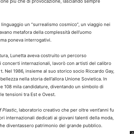
sione più che di provocazione, lasciando sempre
uo linguaggio un “surrealismo cosmico”, un viaggio nei
ntavano metafora della complessità dell’uomo
ma poneva interrogativi.
tura, Lunetta aveva costruito un percorso
concerti internazionali, lavorò con artisti del calibro
t. Nel 1986, insieme al suo storico socio Riccardo Gay,
 bellezza nella storia dell’allora Unione Sovietica. In
tre 108 mila candidature, diventando un simbolo di
e tensioni tra Est e Ovest.
 Plastic
, laboratorio creativo che per oltre vent’anni fu
i internazionali dedicati ai giovani talenti della moda,
che diventassero patrimonio del grande pubblico.
C