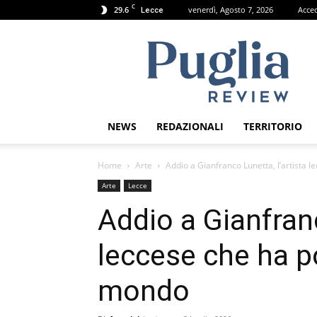
C
29.6
venerdì, Agosto 7, 2026
Acce
Lecce
Puglia
Review
NEWS
REDAZIONALI
TERRITORIO
Home
Arte
Addio a Gianfranco Lunetta, l’artista le
Arte
Lecce
Addio a Gianfranc
leccese che ha po
mondo