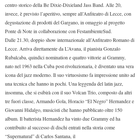
centro storico della Be Dixie-Dixieland Jass Band. Alle 20,
invece, è previsto l’aperitivo, sempre all’Anfiteatro di Lecce, con
degustazione di prodotti del Gargano, in omaggio al progetto
Ponte di Note in collaborazione con FestambienteSud.
Dalle 21.30, doppio show internazionale all’Anfiteatro Romano di
Lecce. Arriva direttamente da L’Avana, il pianista Gonzalo
Rubalcaba, quindici nomination e quattro vittorie ai Grammy,
nato nel 1963 nella Cuba post-rivoluzionaria, è diventato una vera
icona del jazz moderno. Il suo virtuosismo fa impressione unito ad
una tecnica che hanno in pochi. Una leggenda del latin jazz,
insomma, che si esibirà con il suo Volcan Trio, composto da altri
tre fuori classe, Armando Gola, Horacio “El Negro” Hernandez e
Giovanni Hidalgo, musicisti che hanno pubblicato oltre 150
album. Il batterista Hernandez ha vinto due Grammy ed ha
contribuito al successo di dischi entrati nella storia come
“Supernatural” di Carlos Santana, il