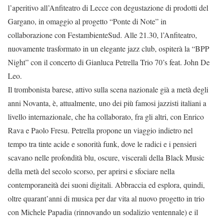
l’aperitivo all’Anfiteatro di Lecce con degustazione di prodotti del
Gargano, in omaggio al progetto “Ponte di Note” in
collaborazione con FestambienteSud. Alle 21.30, l’Anfiteatro,
nuovamente trasformato in un elegante jazz club, ospiterà la “BPP
Night” con il concerto di Gianluca Petrella Trio 70’s feat. John De
Leo.
Il trombonista barese, attivo sulla scena nazionale già a metà degli
anni Novanta, è, attualmente, uno dei più famosi jazzisti italiani a
livello internazionale, che ha collaborato, fra gli altri, con Enrico
Rava e Paolo Fresu. Petrella propone un viaggio indietro nel
tempo tra tinte acide e sonorità funk, dove le radici e i pensieri
scavano nelle profondità blu, oscure, viscerali della Black Music
della metà del secolo scorso, per aprirsi e sfociare nella
contemporaneità dei suoni digitali. Abbraccia ed esplora, quindi,
oltre quarant’anni di musica per dar vita al nuovo progetto in trio
con Michele Papadia (rinnovando un sodalizio ventennale) e il