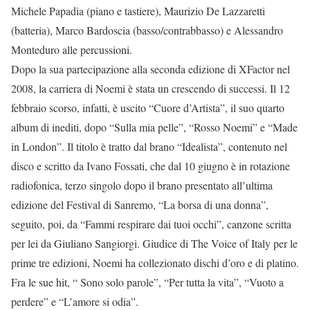
Michele Papadia (piano e tastiere), Maurizio De Lazzaretti
(batteria), Marco Bardoscia (basso/contrabbasso) e Alessandro
Monteduro alle percussioni.
Dopo la sua partecipazione alla seconda edizione di XFactor nel
2008, la carriera di Noemi è stata un crescendo di successi. Il 12
febbraio scorso, infatti, è uscito “Cuore d’Artista”, il suo quarto
album di inediti, dopo “Sulla mia pelle”, “Rosso Noemi” e “Made
in London”. Il titolo è tratto dal brano “Idealista”, contenuto nel
disco e scritto da Ivano Fossati, che dal 10 giugno è in rotazione
radiofonica, terzo singolo dopo il brano presentato all’ultima
edizione del Festival di Sanremo, “La borsa di una donna”,
seguito, poi, da “Fammi respirare dai tuoi occhi”, canzone scritta
per lei da Giuliano Sangiorgi. Giudice di The Voice of Italy per le
prime tre edizioni, Noemi ha collezionato dischi d’oro e di platino.
Fra le sue hit, “ Sono solo parole”, “Per tutta la vita”, “Vuoto a
perdere” e “L’amore si odia”.