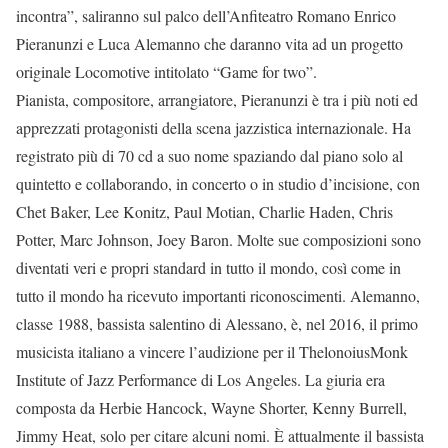
incontra”, saliranno sul palco dell’Anfiteatro Romano Enrico
Pieranunzi e Luca Alemanno che daranno vita ad un progetto
originale Locomotive intitolato “Game for two”.
Pianista, compositore, arrangiatore, Pieranunzi è tra i più noti ed
apprezzati protagonisti della scena jazzistica internazionale. Ha
registrato più di 70 cd a suo nome spaziando dal piano solo al
quintetto e collaborando, in concerto o in studio d’incisione, con
Chet Baker, Lee Konitz, Paul Motian, Charlie Haden, Chris
Potter, Marc Johnson, Joey Baron. Molte sue composizioni sono
diventati veri e propri standard in tutto il mondo, così come in
tutto il mondo ha ricevuto importanti riconoscimenti. Alemanno,
classe 1988, bassista salentino di Alessano, è, nel 2016, il primo
musicista italiano a vincere l’audizione per il ThelonoiusMonk
Institute of Jazz Performance di Los Angeles. La giuria era
composta da Herbie Hancock, Wayne Shorter, Kenny Burrell,
Jimmy Heat, solo per citare alcuni nomi. È attualmente il bassista