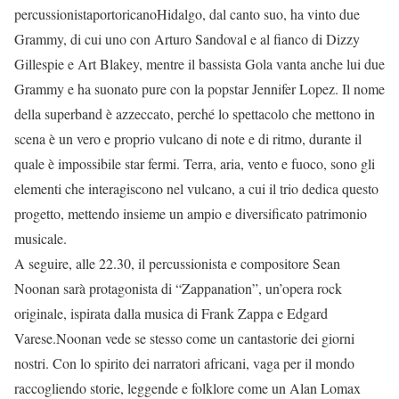
percussionistaportoricanoHidalgo, dal canto suo, ha vinto due
Grammy, di cui uno con Arturo Sandoval e al fianco di Dizzy
Gillespie e Art Blakey, mentre il bassista Gola vanta anche lui due
Grammy e ha suonato pure con la popstar Jennifer Lopez. Il nome
della superband è azzeccato, perché lo spettacolo che mettono in
scena è un vero e proprio vulcano di note e di ritmo, durante il
quale è impossibile star fermi. Terra, aria, vento e fuoco, sono gli
elementi che interagiscono nel vulcano, a cui il trio dedica questo
progetto, mettendo insieme un ampio e diversificato patrimonio
musicale.
A seguire, alle 22.30, il percussionista e compositore Sean
Noonan sarà protagonista di “Zappanation”, un’opera rock
originale, ispirata dalla musica di Frank Zappa e Edgard
Varese.Noonan vede se stesso come un cantastorie dei giorni
nostri. Con lo spirito dei narratori africani, vaga per il mondo
raccogliendo storie, leggende e folklore come un Alan Lomax