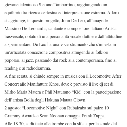
giovane talentuoso Stefano Tamborrino, raggiungendo un
equilibrio tra ricerca certosina ed interpretazione estrema. A loro
si aggiunge, in questo progetto, John De Leo, all’anagrafe
Massimo De Leonardis, cantante e compositore italiano.Artista
trasversale, dotato di una personalità vocale duttile e dall’attitudine
a sperimentare, De Leo ha una voce-strumento che s’innesta in
un’articolata concezione compositiva attingendo ai folklori
popolari, al jazz, passando dal rock alla contemporanea, fino al
reading e al radiodramma.
A fine serata, si chiude sempre in musica con il Locomotive After
Concert alle Manifatture Knos, dove è previsto il live dj set di
Mirko Maria Matera e Phil Maturano “Kid” con la partecipazione
dell’artista Bolla degli Hakuna Matata Clown.
2 agosto: “Locomotive Night” con Rubalcaba sul palco 10
Grammy Awards e Sean Noonan omaggia Frank Zappa.
Alle 18.30, si dà fiato alle trombe con la sfilata per le strade del