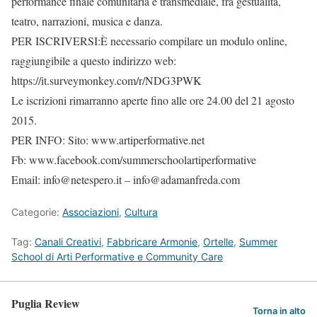
performance finale comunitaria e transmediale, fra gestualità,
teatro, narrazioni, musica e danza.
PER ISCRIVERSI:È necessario compilare un modulo online,
raggiungibile a questo indirizzo web:
https://it.surveymonkey.com/r/NDG3PWK
Le iscrizioni rimarranno aperte fino alle ore 24.00 del 21 agosto
2015.
PER INFO: Sito: www.artiperformative.net
Fb: www.facebook.com/summerschoolartiperformative
Email: info@netespero.it – info@adamanfreda.com
Categorie:
Associazioni
,
Cultura
Tag:
Canali Creativi
,
Fabbricare Armonie
,
Ortelle
,
Summer
School di Arti Performative e Community Care
Puglia Review
Torna in alto