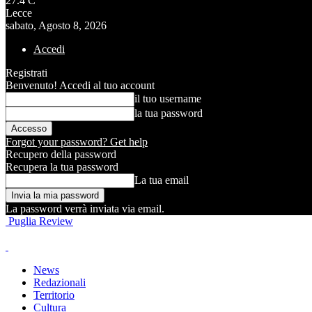
27.4
C
Lecce
sabato, Agosto 8, 2026
Accedi
Registrati
Benvenuto! Accedi al tuo account
il tuo username
la tua password
Forgot your password? Get help
Recupero della password
Recupera la tua password
La tua email
La password verrà inviata via email.
Puglia Review
News
Redazionali
Territorio
Cultura