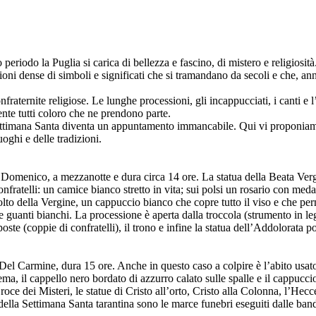
periodo la Puglia si carica di bellezza e fascino, di mistero e religiosità
zioni dense di simboli e significati che si tramandano da secoli e che, a
onfraternite religiose. Le lunghe processioni, gli incappucciati, i canti e
te tutti coloro che ne prendono parte.
ettimana Santa diventa un appuntamento immancabile. Qui vi proponiamo al
uoghi e delle tradizioni.
 Domenico, a mezzanotte e dura circa 14 ore. La statua della Beata Verg
ratelli: un camice bianco stretto in vita; sui polsi un rosario con medagl
lto della Vergine, un cappuccio bianco che copre tutto il viso e che perm
e e guanti bianchi. La processione è aperta dalla troccola (strumento in l
ste (coppie di confratelli), il trono e infine la statua dell’Addolorata por
l Carmine, dura 15 ore. Anche in questo caso a colpire è l’abito usato da
ma, il cappello nero bordato di azzurro calato sulle spalle e il cappucci
roce dei Misteri, le statue di Cristo all’orto, Cristo alla Colonna, l’He
ella Settimana Santa tarantina sono le marce funebri eseguiti dalle bande