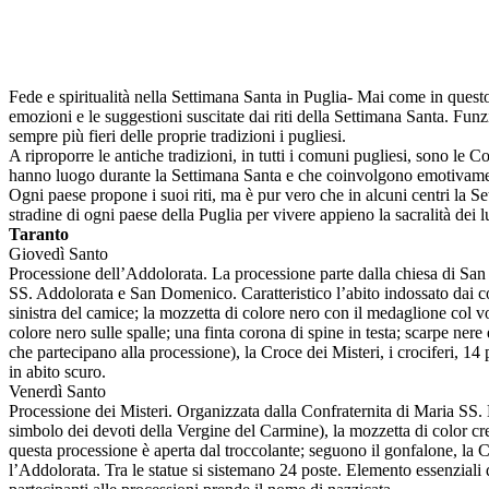
Fede e spiritualità nella Settimana Santa in Puglia- Mai come in questo 
emozioni e le suggestioni suscitate dai riti della Settimana Santa. Fun
sempre più fieri delle proprie tradizioni i pugliesi.
A riproporre le antiche tradizioni, in tutti i comuni pugliesi, sono le C
hanno luogo durante la Settimana Santa e che coinvolgono emotivamen
Ogni paese propone i suoi riti, ma è pur vero che in alcuni centri la S
stradine di ogni paese della Puglia per vivere appieno la sacralità dei l
Taranto
Giovedì Santo
Processione dell’Addolorata. La processione parte dalla chiesa di San
SS. Addolorata e San Domenico. Caratteristico l’abito indossato dai conf
sinistra del camice; la mozzetta di colore nero con il medaglione col vo
colore nero sulle spalle; una finta corona di spine in testa; scarpe ner
che partecipano alla processione), la Croce dei Misteri, i crociferi, 14 po
in abito scuro.
Venerdì Santo
Processione dei Misteri. Organizzata dalla Confraternita di Maria SS. De
simbolo dei devoti della Vergine del Carmine), la mozzetta di color cre
questa processione è aperta dal troccolante; seguono il gonfalone, la C
l’Addolorata. Tra le statue si sistemano 24 poste. Elemento essenziali d