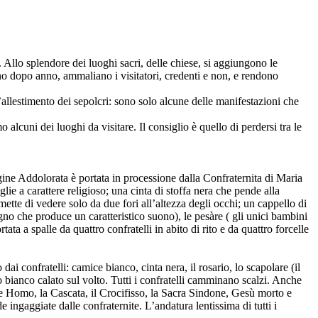
. Allo splendore dei luoghi sacri, delle chiese, si aggiungono le
nno dopo anno, ammaliano i visitatori, credenti e non, e rendono
 l’allestimento dei sepolcri: sono solo alcune delle manifestazioni che
cuni dei luoghi da visitare. Il consiglio è quello di perdersi tra le
ine Addolorata è portata in processione dalla Confraternita di Maria
ie a carattere religioso; una cinta di stoffa nera che pende alla
ette di vedere solo da due fori all’altezza degli occhi; un cappello di
egno che produce un caratteristico suono), le pesàre ( gli unici bambini
tata a spalle da quattro confratelli in abito di rito e da quattro forcelle
i confratelli: camice bianco, cinta nera, il rosario, lo scapolare (il
o bianco calato sul volto. Tutti i confratelli camminano scalzi. Anche
cce Homo, la Cascata, il Crocifisso, la Sacra Sindone, Gesù morto e
 ingaggiate dalle confraternite. L’andatura lentissima di tutti i