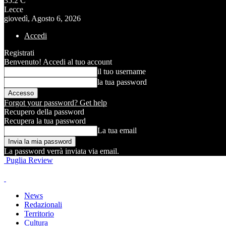
35.2
C
Lecce
giovedì, Agosto 6, 2026
Accedi
Registrati
Benvenuto! Accedi al tuo account
il tuo username
la tua password
Forgot your password? Get help
Recupero della password
Recupera la tua password
La tua email
La password verrà inviata via email.
Puglia Review
News
Redazionali
Territorio
Cultura