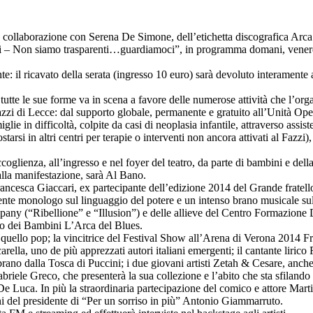
collaborazione con Serena De Simone, dell’etichetta discografica Arca 
li – Non siamo trasparenti…guardiamoci”, in programma domani, venerdì
te: il ricavato della serata (ingresso 10 euro) sarà devoluto interamente
in tutte le sue forme va in scena a favore delle numerose attività che l’org
zzi di Lecce: dal supporto globale, permanente e gratuito all’Unità Ope
lie in difficoltà, colpite da casi di neoplasia infantile, attraverso assis
arsi in altri centri per terapie o interventi non ancora attivati al Fazzi),
ccoglienza, all’ingresso e nel foyer del teatro, da parte di bambini e del
alla manifestazione, sarà Al Bano.
 Francesca Giaccari, ex partecipante dell’edizione 2014 del Grande fratello
ente monologo sul linguaggio del potere e un intenso brano musicale su
any (“Ribellione” e “Illusion”) e delle allieve del Centro Formazione
ro dei Bambini L’Arca del Blues.
 a quello pop; la vincitrice del Festival Show all’Arena di Verona 2014
lla, uno de più apprezzati autori italiani emergenti; il cantante lirico
rano dalla Tosca di Puccini; i due giovani artisti Zetah & Cesare, anche
Gabriele Greco, che presenterà la sua collezione e l’abito che sta sfilando
e Luca. In più la straordinaria partecipazione del comico e attore Mart
ani del presidente di “Per un sorriso in più” Antonio Giammarruto.