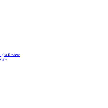
uglia Review
eview