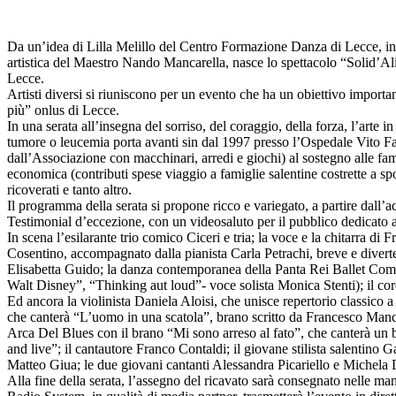
Da un’idea di Lilla Melillo del Centro Formazione Danza di Lecce, in 
artistica del Maestro Nando Mancarella, nasce lo spettacolo “Solid’A
Lecce.
Artisti diversi si riuniscono per un evento che ha un obiettivo importan
più” onlus di Lecce.
In una serata all’insegna del sorriso, del coraggio, della forza, l’arte 
tumore o leucemia porta avanti sin dal 1997 presso l’Ospedale Vito Fa
dall’Associazione con macchinari, arredi e giochi) al sostegno alle famig
economica (contributi spese viaggio a famiglie salentine costrette a spost
ricoverati e tanto altro.
Il programma della serata si propone ricco e variegato, a partire dall’a
Testimonial d’eccezione, con un videosaluto per il pubblico dedicato 
In scena l’esilarante trio comico Ciceri e tria; la voce e la chitarra di
Cosentino, accompagnato dalla pianista Carla Petrachi, breve e divert
Elisabetta Guido; la danza contemporanea della Panta Rei Ballet Comp
Walt Disney”, “Thinking aut loud”- voce solista Monica Stenti); il co
Ed ancora la violinista Daniela Aloisi, che unisce repertorio classico
che canterà “L’uomo in una scatola”, brano scritto da Francesco Mancare
Arca Del Blues con il brano “Mi sono arreso al fato”, che canterà un b
and live”; il cantautore Franco Contaldi; il giovane stilista salentino 
Matteo Giua; le due giovani cantanti Alessandra Picariello e Michela D
Alla fine della serata, l’assegno del ricavato sarà consegnato nelle m