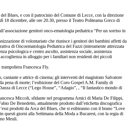
del Blues, e con il patrocinio del Comune di Lecce, con la direzione
 18 dicembre, alle ore 20.30, presso il Teatro Politeama Greco di
 all’associazione genitori onco-ematologia pediatrica “Per un sorriso in
anizzazione di volontariato che riunisce i genitori dei bambini affetti da
rativa di Oncoematologia Pediatrica del Fazzi (interamente attrezzata
tenza psicologica e centro ascolto, assistenza sociale, assistenza
 accoglienza in alloggio per i familiari non residenti dei piccoli
la trampoliera Francesca Fly.
, cantante e attrice di cinema; gli interventi del magistrato Salvatore
lla pena di morte; l’esibizione del Coro Gospel A.M. Family di
 Danza di Lecce (“Lego House”, “Adagio”, , “Il fantastico mondo di
 Francesca Miccoli, sfidante nel programma Amici di Maria De Filippi,
 Fabio De Benedetto, attualmente prodotto dall’etichetta discografica
’essi prodotti da Arca del Blues, che si esibiranno con il brano “Love
 in questi giorni alla Settimana della Moda a Bucarest, con la regia di
ino Meuli.