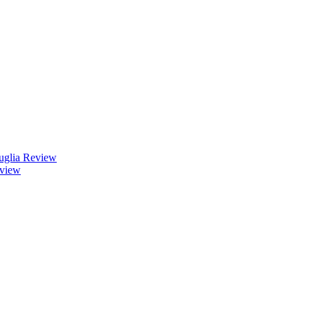
uglia Review
eview