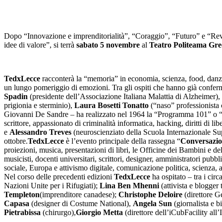
Dopo “Innovazione e imprenditorialità”, “Coraggio”, “Futuro” e “Re
idee di valore”, si terrà
sabato 5 novembre
al
Teatro Politeama Gre
TedxLecce
racconterà la “memoria” in economia, scienza, food, danza,
un lungo pomeriggio di emozioni. Tra gli ospiti che hanno già confer
Spadin
(presidente dell’Associazione Italiana Malattia di Alzheimer),
prigionia e sterminio),
Laura Bosetti Tonatto
(“naso” professionista 
Giovanni De Sandre – ha realizzato nel 1964 la “Programma 101” o “P1
scrittore, appassionato di criminalità informatica, hacking, diritti di libe
e
Alessandro Treves
(neuroscienziato della Scuola Internazionale Sup
ottobre.
TedxLecce
è l’evento principale della rassegna “
Conversazion
proiezioni, musica, presentazioni di libri, le Officine dei Bambini e del
musicisti, docenti universitari, scrittori, designer, amministratori pubb
sociale, Europa e attivismo digitale, comunicazione politica, scienza, ar
Nel corso delle precedenti edizioni
TedxLecce
ha ospitato – tra i cir
Nazioni Unite per i Rifugiati);
Lina Ben Mhenni
(attivista e blogger 
Templeton
(imprenditore canadese);
Christophe Deloire
(direttore Ge
Capasa
(designer di Costume National),
Angela Sun
(giornalista e 
Pietrabissa
(chirurgo),
Giorgio Metta
(direttore dell’iCubFacility all’