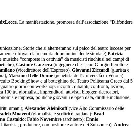
dxLecce
. La manifestazione, promossa dall’associazione “Diffondere
nicazione. Storie che si alterneranno sul palco del teatro leccese per
amente ritrovato la memoria dopo un incidente stradale),
Patrizia
re musiche “composte in cattività” da musicisti rinchiusi nei campi di
metiche),
Gastone Garziera
(ingegnere che – con Giorgio Perotto e
milano
(vicedirettore dell’Espresso),
Giovanni Ziccardi
(giurista e
ura),
Massimo Delle Donne
(genetista dell’Università di Verona)
 circuito BookingShow e al botteghino del Teatro Politeama Greco dal 5
 Quattro giorni con workshop, incontri, dibattiti, confronti, lezioni,
00 tra giornalisti, imprenditori, attivisti, blogger, ricercatori,
conomia e impresa, politiche giovanili e open data, diritti e inclusione
diritti umani);
Alexander Aleinikoff
(vice Alto Commissario delle
zadeh Moaveni
(giornalista e scrittrice iraniana);
Brad
no Castaldo
;
Fabio Novembre
(architetto);
Ennio
chitarrista, produttore, compositore e autore dei Subsonica),
Andrea