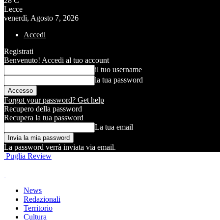
28
C
Lecce
venerdì, Agosto 7, 2026
Accedi
Registrati
Benvenuto! Accedi al tuo account
il tuo username
la tua password
Forgot your password? Get help
Recupero della password
Recupera la tua password
La tua email
La password verrà inviata via email.
Puglia Review
News
Redazionali
Territorio
Cultura