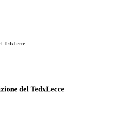
del TedxLecce
izione del TedxLecce