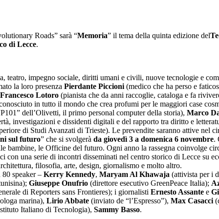
volutionary Roads” sarà “
Memoria
” il tema della quinta edizione del
Te
co di Lecce
.
 teatro, impegno sociale, diritti umani e civili, nuove tecnologie e comu
mato la loro presenza
Pierdante Piccioni
(medico che ha perso e faticos
Francesco Lotoro
(pianista che da anni raccoglie, cataloga e fa rivive
conosciuto in tutto il mondo che crea profumi per le maggiori case cos
01” dell’Olivetti, il primo personal computer della storia),
Marco Da
rtà, investigazioni e dissidenti digitali e del rapporto tra diritto e letterat
eriore di Studi Avanzati di Trieste). Le prevendite saranno attive nel
i sul futuro
” che si svolgerà
da giovedì 3 a domenica 6 novembre
.
le bambine, le Officine del futuro. Ogni anno la rassegna coinvolge circa 1
lici con una serie di incontri disseminati nel centro storico di Lecce su e
chitettura, filosofia, arte, design, giornalismo e molto altro.
ca 80 speaker –
Kerry Kennedy
,
Maryam Al Khawaja
(attivista per i 
tunisina);
Giuseppe Onufrio
(direttore esecutivo GreenPeace Italia);
A
nerale di Reporters sans Frontieres); i giornalisti
Ernesto Assante
e
Gi
biologa marina),
Lirio Abbate
(inviato de “l’Espresso”),
Max Casacci
(
Istituto Italiano di Tecnologia),
Sammy Basso
.