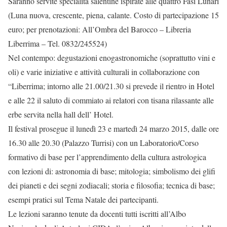
Saranno servite specialità salentine ispirate alle quattro Fasi Lunari
(Luna nuova, crescente, piena, calante. Costo di partecipazione 15
euro; per prenotazioni: All’Ombra del Barocco – Libreria
Liberrima – Tel. 0832/245524)
Nel contempo: degustazioni enogastronomiche (soprattutto vini e
oli) e varie iniziative e attività culturali in collaborazione con
“Liberrima; intorno alle 21.00/21.30 si prevede il rientro in Hotel
e alle 22 il saluto di commiato ai relatori con tisana rilassante alle
erbe servita nella hall dell’ Hotel.
Il festival prosegue il lunedì 23 e martedì 24 marzo 2015, dalle ore
16.30 alle 20.30 (Palazzo Turrisi) con un Laboratorio/Corso
formativo di base per l’apprendimento della cultura astrologica
con lezioni di: astronomia di base; mitologia; simbolismo dei glifi
dei pianeti e dei segni zodiacali; storia e filosofia; tecnica di base;
esempi pratici sul Tema Natale dei partecipanti.
Le lezioni saranno tenute da docenti tutti iscritti all’Albo