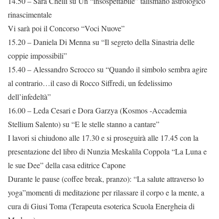
14.50 – Sara Chelli su Un “insospettabile” talismano astrologico
rinascimentale
Vi sarà poi il Concorso “Voci Nuove”
15.20 – Daniela Di Menna su “Il segreto della Sinastria delle
coppie impossibili”
15.40 – Alessandro Scrocco su “Quando il simbolo sembra agire
al contrario…il caso di Rocco Siffredi, un fedelissimo
dell’infedeltà”
16.00 – Leda Cesari e Dora Garzya (Kosmos -Accademia
Stellium Salento) su “E le stelle stanno a cantare”
I lavori si chiudono alle 17.30 e si proseguirà alle 17.45 con la
presentazione del libro di Nunzia Meskalila Coppola “La Luna e
le sue Dee” della casa editrice Capone
Durante le pause (coffee break, pranzo): “La salute attraverso lo
yoga”momenti di meditazione per rilassare il corpo e la mente, a
cura di Giusi Toma (Terapeuta esoterica Scuola Energheia di