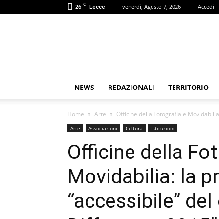
C
26
venerdì, Agosto 7, 2026
Accedi
Lecce
Puglia
Review
NEWS
REDAZIONALI
TERRITORIO
Home
Arte
Officine della Fotografia e Movidabilia:
Arte
Associazioni
Cultura
Istituzioni
Officine della Fo
Movidabilia: la 
“accessibile” del