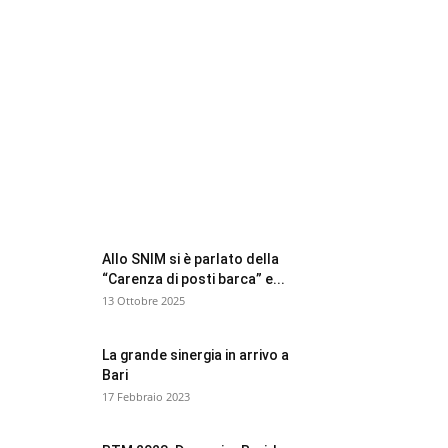
FOCUS BTM
Allo SNIM si è parlato della
“Carenza di posti barca” e...
13 Ottobre 2025
La grande sinergia in arrivo a
Bari
17 Febbraio 2023