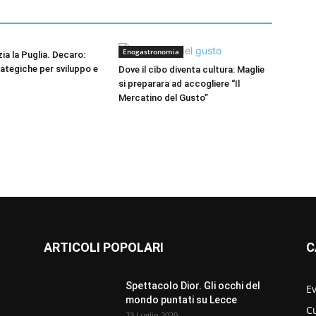
Enogastronomia
zia la Puglia. Decaro:
rategiche per sviluppo e
Dove il cibo diventa cultura: Maglie
si preparara ad accogliere “Il
Mercatino del Gusto”
ARTICOLI POPOLARI
C
Spettacolo Dior. Gli occhi del
Ev
mondo puntati su Lecce
C
23 Luglio 2020