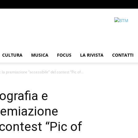
CULTURA
MUSICA
FOCUS
LA RIVISTA
CONTATTI
 la premiazione “accessibile” del contest “Pic of...
tografia e
premiazione
 contest “Pic of