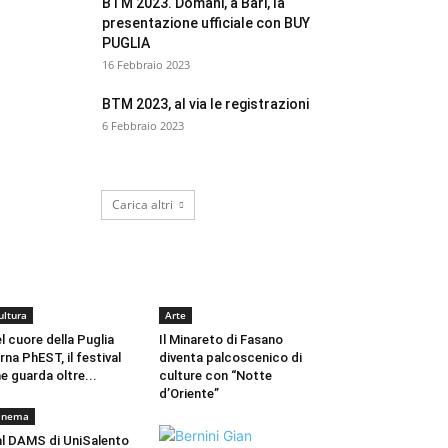
BTM 2023. Domani, a Bari, la
presentazione ufficiale con BUY
PUGLIA
16 Febbraio 2023
BTM 2023, al via le registrazioni
6 Febbraio 2023
Carica altri
CULTURA
ultura
Arte
l cuore della Puglia
Il Minareto di Fasano
rna PhEST, il festival
diventa palcoscenico di
e guarda oltre...
culture con “Notte
d’Oriente”
inema
l DAMS di UniSalento