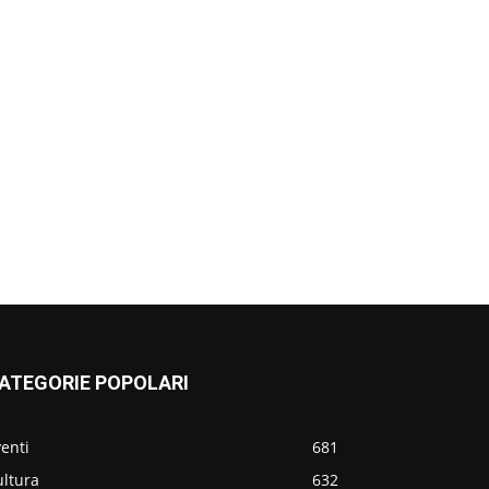
ATEGORIE POPOLARI
enti
681
ultura
632