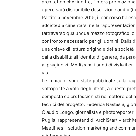
architettoniche; inoltre, l’intera premiazione
opere sarà disponibile descrizione audio (in
Partito a novembre 2015, il concorso ha esor
addicted a cimentarsi nella rappresentazione
(attraverso qualunque mezzo fotografico, dig
confronto necessario per gli uomini. Dalla d
una chiave di lettura originale della società: 
dalla disabilità all’identità di genere, da pa
ai pregiudizi. Moltissimi i punti di vista il 
vita.
Le immagini sono state pubblicate sulla pag
sottoposte a voto degli utenti, a queste pref
composta da professionisti nel settore della
tecnici del progetto: Federica Nastasia, gio
Claudio Longo, giornalista e photoreporter,
Puglia, rappresentanti di ArchiStart – archi
Meetlines – solution marketing and communi
e informatica.