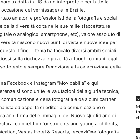
 sarà tradotta in LIS da un interprete e per tutte le
 occasione del vernissage) e in Braille.
tato amatori e professionisti della fotografia e social
 della diversità colta nelle sue mille sfaccettature
itale o analogico, smartphone, etc), valore assoluto di
iversità nascono nuovi punti di vista e nuove idee per
questo il fine. Il tema ha toccato diversi ambiti sociali,
radossi sulla ricchezza e povertà ai luoghi comuni legati
cui sottotesto è sempre l’emozione e la celebrazione della
ina Facebook e Instagram “Movidabilia” e qui
erenze si sono unite le valutazioni della giuria tecnica,
 comunicazione e della fotografia e da alcuni partner
C
Ne
rnalista ed esperta di editoria e comunicazione e
to
 da anni firma delle immagini del Nuovo Quotidiano di
ch
tectural competition for students and young architects,
C
cation, Vestas Hotel & Resorts, leccezIOne fotografia
Da