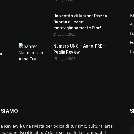
Te
Is
Un vestito di luci per Piazza
i
Duomo a Lecce:
As
meravigliosamente Dior!
L
21 Luglio 2020
F
Numero UNO – Anno TRE –
E
Puglia Review
un
15 Luglio 2026
l
T
 SIAMO
S
ia Review è una rivista periodica di turismo, cultura, arte,
rmazione. Iscritto al n. 7 del registro della stampa del