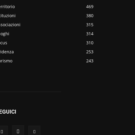
rritorio
469
tituzioni
380
sociazioni
315
uoghi
314
ocus
310
videnza
253
urismo
243
EGUICI