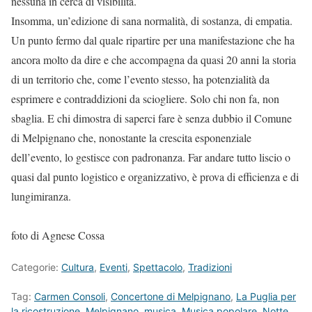
nessuna in cerca di visibilità.
Insomma, un’edizione di sana normalità, di sostanza, di empatia.
Un punto fermo dal quale ripartire per una manifestazione che ha
ancora molto da dire e che accompagna da quasi 20 anni la storia
di un territorio che, come l’evento stesso, ha potenzialità da
esprimere e contraddizioni da sciogliere. Solo chi non fa, non
sbaglia. E chi dimostra di saperci fare è senza dubbio il Comune
di Melpignano che, nonostante la crescita esponenziale
dell’evento, lo gestisce con padronanza. Far andare tutto liscio o
quasi dal punto logistico e organizzativo, è prova di efficienza e di
lungimiranza.
foto di Agnese Cossa
Categorie:
Cultura
,
Eventi
,
Spettacolo
,
Tradizioni
Tag:
Carmen Consoli
,
Concertone di Melpignano
,
La Puglia per
la ricostruzione
,
Melpignano
,
musica
,
Musica popolare
,
Notte