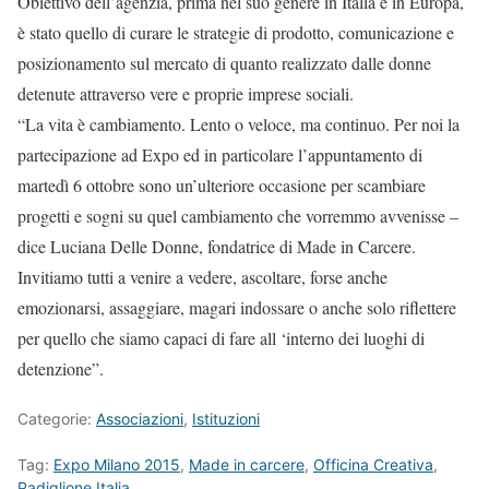
Obiettivo dell’agenzia, prima nel suo genere in Italia e in Europa,
è stato quello di curare le strategie di prodotto, comunicazione e
posizionamento sul mercato di quanto realizzato dalle donne
detenute attraverso vere e proprie imprese sociali.
“La vita è cambiamento. Lento o veloce, ma continuo. Per noi la
partecipazione ad Expo ed in particolare l’appuntamento di
martedì 6 ottobre sono un’ulteriore occasione per scambiare
progetti e sogni su quel cambiamento che vorremmo avvenisse –
dice Luciana Delle Donne, fondatrice di Made in Carcere.
Invitiamo tutti a venire a vedere, ascoltare, forse anche
emozionarsi, assaggiare, magari indossare o anche solo riflettere
per quello che siamo capaci di fare all ‘interno dei luoghi di
detenzione”.
Categorie:
Associazioni
,
Istituzioni
Tag:
Expo Milano 2015
,
Made in carcere
,
Officina Creativa
,
Padiglione Italia