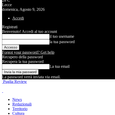
28
C
Lecce
domenica, Agosto 9, 2026
Accedi
Registrati
Benvenuto! Accedi al tuo account
il tuo username
la tua password
Forgot your password? Get help
Recupero della password
Recupera la tua password
La tua email
La password verrà inviata via email.
Puglia Review
News
Redazionali
Territorio
Cultura