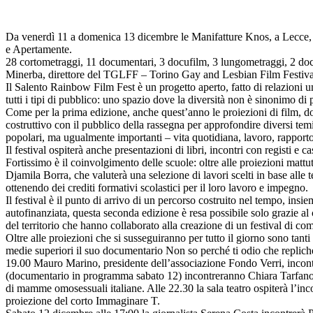
Da venerdì 11 a domenica 13 dicembre le Manifatture Knos, a Lecce,
e Apertamente.
28 cortometraggi, 11 documentari, 3 docufilm, 3 lungometraggi, 2 docu
Minerba, direttore del TGLFF – Torino Gay and Lesbian Film Festiva
Il Salento Rainbow Film Fest è un progetto aperto, fatto di relazioni uma
tutti i tipi di pubblico: uno spazio dove la diversità non è sinonimo di
Come per la prima edizione, anche quest’anno le proiezioni di film, do
costruttivo con il pubblico della rassegna per approfondire diversi temi
popolari, ma ugualmente importanti – vita quotidiana, lavoro, rapporto
Il festival ospiterà anche presentazioni di libri, incontri con registi e 
Fortissimo è il coinvolgimento delle scuole: oltre alle proiezioni mattut
Djamila Borra, che valuterà una selezione di lavori scelti in base alle 
ottenendo dei crediti formativi scolastici per il loro lavoro e impegno.
Il festival è il punto di arrivo di un percorso costruito nel tempo, ins
autofinanziata, questa seconda edizione è resa possibile solo grazie al 
del territorio che hanno collaborato alla creazione di un festival di co
Oltre alle proiezioni che si susseguiranno per tutto il giorno sono tanti 
medie superiori il suo documentario Non so perché ti odio che replicher
19.00 Mauro Marino, presidente dell’associazione Fondo Verri, incontre
(documentario in programma sabato 12) incontreranno Chiara Tarfano ch
di mamme omosessuali italiane. Alle 22.30 la sala teatro ospiterà l’inc
proiezione del corto Immaginare T.