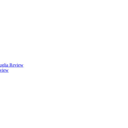
uglia Review
eview