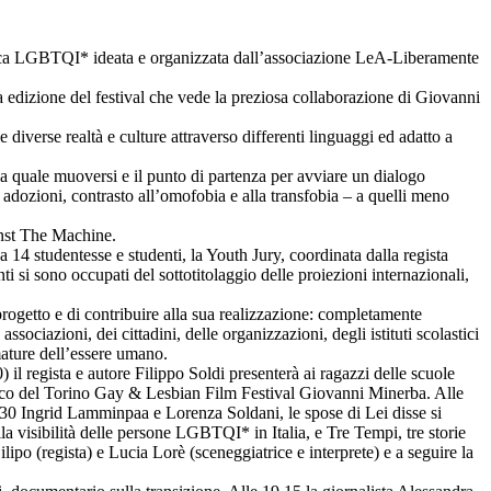
tica LGBTQI* ideata e organizzata dall’associazione LeA-Liberamente
 edizione del festival che vede la preziosa collaborazione di Giovanni
 diverse realtà e culture attraverso differenti linguaggi ed adatto a
la quale muoversi e il punto di partenza per avviare un dialogo
, adozioni, contrasto all’omofobia e alla transfobia – a quelli meno
ainst The Machine.
da 14 studentesse e studenti, la Youth Jury, coordinata dalla regista
i si sono occupati del sottotitolaggio delle proiezioni internazionali,
 progetto e di contribuire alla sua realizzazione: completamente
ociazioni, dei cittadini, delle organizzazioni, degli istituti scolastici
umature dell’essere umano.
0) il regista e autore Filippo Soldi presenterà ai ragazzi delle scuole
tistico del Torino Gay & Lesbian Film Festival Giovanni Minerba. Alle
9.30 Ingrid Lamminpaa e Lorenza Soldani, le spose di Lei disse si
 visibilità delle persone LGBTQI* in Italia, e Tre Tempi, tre storie
po (regista) e Lucia Lorè (sceneggiatrice e interprete) e a seguire la