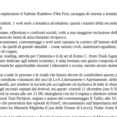
 ospiteranno il Salento Rainbow Film Fest, rassegna di cinema a tema
short, 1 web serie a tematica arcobaleno: questi i numeri della seconda
l.
ne, riflessioni e confronti sociali, volti a una maggiore inclusione delle
 pericolo bensì di arricchimento reciproco.
cumentari, cortometraggi e web serie saranno la cornice all’interno del
, da quelli di grande attualità – come unioni civili, matrimoni egualitari
 di coppia.
cast, reading, attività per l’infanzia e il dj set di Ennio C. from Trash Ag
ine dedicate agli istituti scolastici, è stata formata una giuria composta 
tematiche approfondite durante i laboratori a scuola, mentre alcuni student
ieme a tutte le persone e le realtà che hanno deciso di condividere questo
contributo volontario dei soci di LeA-Liberamente e Apertamente, delle ass
munità, per rendere la società più accogliente ed inclusiva di tutte le sf
gli incontri ospitati dal festival, tra questi: venerdì 11 dicembre (ore 9.3
à in serata alle ore 21.00; dialogherà con lui il regista e direttore ar
rà Toni Pichierri, regista e autore del cortometraggio Il Tuffo; alle 1
e presenterà due episodi di Fuori!, documentario sull’importanza della
ontro tra Manuela Miglietta (Casa delle Donne di Lecce), Naike Anna Sili