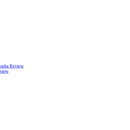
uglia Review
eview