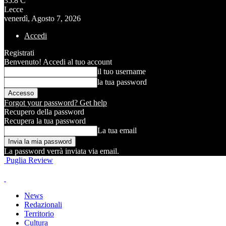
35.8
C
Lecce
venerdì, Agosto 7, 2026
Accedi
Registrati
Benvenuto! Accedi al tuo account
il tuo username
la tua password
Forgot your password? Get help
Recupero della password
Recupera la tua password
La tua email
La password verrà inviata via email.
Puglia Review
News
Redazionali
Territorio
Cultura