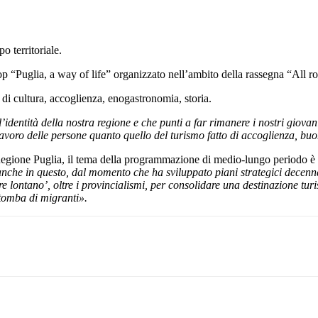
o territoriale.
p “Puglia, a way of life” organizzato nell’ambito della rassegna “All r
i di cultura, accoglienza, enogastronomia, storia.
’identità della nostra regione e che punti a far rimanere i nostri giova
lavoro delle persone quanto quello del turismo fatto di accoglienza, bu
gione Puglia, il tema della programmazione di medio-lungo periodo è il 
anche in questo, dal momento che ha sviluppato piani strategici decenna
re lontano’, oltre i provincialismi, per consolidare una destinazione tu
tomba di migranti».