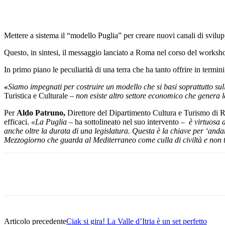
Mettere a sistema il “modello Puglia” per creare nuovi canali di svilupp
Questo, in sintesi, il messaggio lanciato a Roma nel corso del worksho
In primo piano le peculiarità di una terra che ha tanto offrire in termin
«
Siamo impegnati per costruire un modello che si basi soprattutto sull
Turistica e Culturale
– non esiste altro settore economico che genera 
Per
Aldo Patruno,
Direttore del Dipartimento Cultura e Turismo di Re
efficaci.
«La Puglia
– ha sottolineato nel suo intervento
– è virtuosa 
anche oltre la durata di una legislatura. Questa è la chiave per ‘anda
Mezzogiorno che guarda al Mediterraneo come culla di civiltà e non 
Share
Articolo precedente
Ciak si gira! La Valle d’Itria è un set perfetto