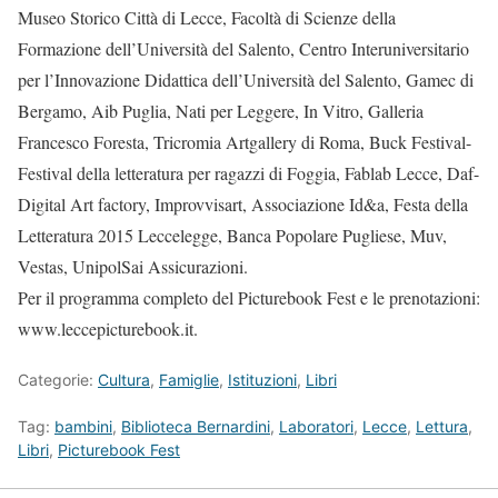
Museo Storico Città di Lecce, Facoltà di Scienze della
Formazione dell’Università del Salento, Centro Interuniversitario
per l’Innovazione Didattica dell’Università del Salento, Gamec di
Bergamo, Aib Puglia, Nati per Leggere, In Vitro, Galleria
Francesco Foresta, Tricromia Artgallery di Roma, Buck Festival-
Festival della letteratura per ragazzi di Foggia, Fablab Lecce, Daf-
Digital Art factory, Improvvisart, Associazione Id&a, Festa della
Letteratura 2015 Leccelegge, Banca Popolare Pugliese, Muv,
Vestas, UnipolSai Assicurazioni.
Per il programma completo del Picturebook Fest e le prenotazioni:
www.leccepicturebook.it.
Categorie:
Cultura
,
Famiglie
,
Istituzioni
,
Libri
Tag:
bambini
,
Biblioteca Bernardini
,
Laboratori
,
Lecce
,
Lettura
,
Libri
,
Picturebook Fest