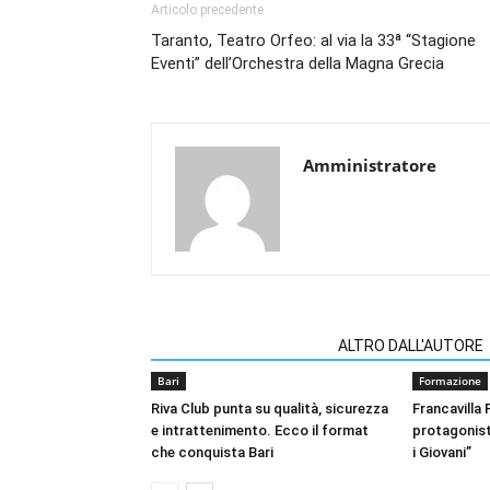
Articolo precedente
Taranto, Teatro Orfeo: al via la 33ª “Stagione
Eventi” dell’Orchestra della Magna Grecia
Amministratore
ARTICOLI CORRELATI
ALTRO DALL'AUTORE
Bari
Formazione
Riva Club punta su qualità, sicurezza
Francavilla
e intrattenimento. Ecco il format
protagonist
che conquista Bari
i Giovani”