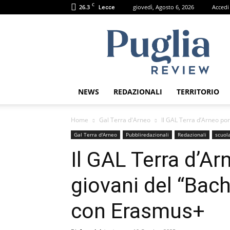
C
26.3
giovedì, Agosto 6, 2026
Accedi
Lecce
Puglia
Review
NEWS
REDAZIONALI
TERRITORIO
Home
Gal Terra d'Arneo
Il GAL Terra d’Arneo port
Gal Terra d'Arneo
Pubbliredazionali
Redazionali
scuol
Il GAL Terra d’Ar
giovani del “Bach
con Erasmus+