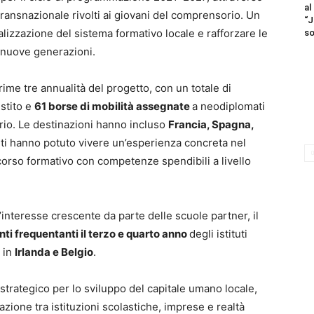
al
transnazionale rivolti ai giovani del comprensorio. Un
“J
lizzazione del sistema formativo locale e rafforzare le
so
 nuove generazioni.
me tre annualità del progetto, con un totale di
stito e
61 borse di mobilità assegnate
a neodiplomati
torio. Le destinazioni hanno incluso
Francia, Spagna,
anti hanno potuto vivere un’esperienza concreta nel
corso formativo con competenze spendibili a livello
ll’interesse crescente da parte delle scuole partner, il
ti frequentanti il terzo e quarto anno
degli istituti
 in
Irlanda e Belgio
.
 strategico per lo sviluppo del capitale umano locale,
zione tra istituzioni scolastiche, imprese e realtà