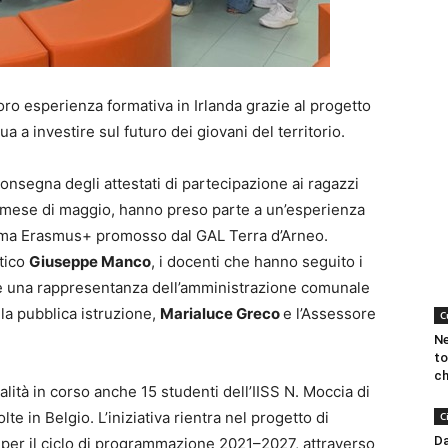
oro esperienza formativa in Irlanda grazie al progetto
 a investire sul futuro dei giovani del territorio.
 consegna degli attestati di partecipazione ai ragazzi
el mese di maggio, hanno preso parte a un’esperienza
amma Erasmus+ promosso dal GAL Terra d’Arneo.
stico
Giuseppe Manco
, i docenti che hanno seguito i
o e una rappresentanza dell’amministrazione comunale
la pubblica istruzione,
Marialuce Greco
e l’Assessore
C
Ne
to
ch
alità in corso anche 15 studenti dell’IISS N. Moccia di
e in Belgio. L’iniziativa rientra nel progetto di
C
Da
er il ciclo di programmazione 2021–2027, attraverso