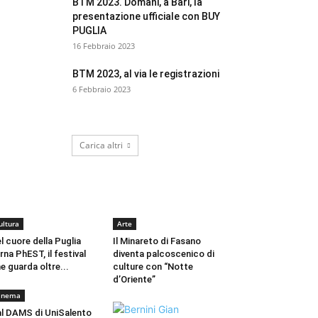
BTM 2023. Domani, a Bari, la
presentazione ufficiale con BUY
PUGLIA
16 Febbraio 2023
BTM 2023, al via le registrazioni
6 Febbraio 2023
Carica altri
CULTURA
ultura
Arte
l cuore della Puglia
Il Minareto di Fasano
rna PhEST, il festival
diventa palcoscenico di
e guarda oltre...
culture con “Notte
d’Oriente”
inema
l DAMS di UniSalento