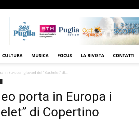
CULTURA
MUSICA
FOCUS
LA RIVISTA
CONTATTI
a in Europa i giovani del “Bachelet” di...
a
neo porta in Europa i
elet” di Copertino