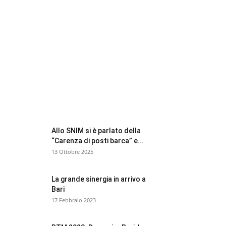
FOCUS BTM
Allo SNIM si è parlato della
“Carenza di posti barca” e...
13 Ottobre 2025
La grande sinergia in arrivo a
Bari
17 Febbraio 2023