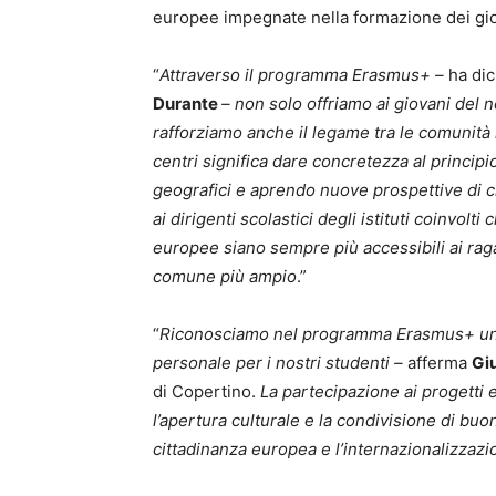
europee impegnate nella formazione dei gio
“
Attraverso il programma Erasmus+ –
ha dic
Durante
– non solo offriamo ai giovani del n
rafforziamo anche il legame tra le comunità r
centri significa dare concretezza al principi
geografici e aprendo nuove prospettive di c
ai dirigenti scolastici degli istituti coinvolt
europee siano sempre più accessibili ai raga
comune più ampio
.”
“
Riconosciamo nel programma Erasmus+ un’i
personale per i nostri studenti –
afferma
Gi
di Copertino.
La partecipazione ai progetti 
l’apertura culturale e la condivisione di buo
cittadinanza europea e l’internazionalizzazi