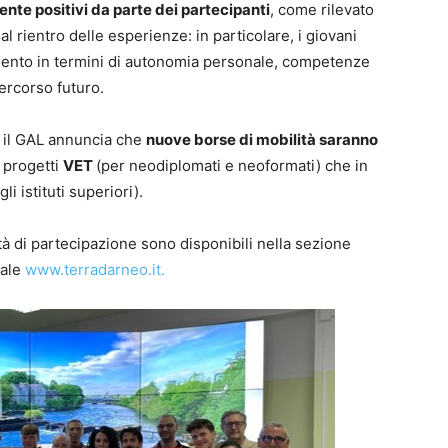
e positivi da parte dei partecipanti
, come rilevato
l rientro delle esperienze: in particolare, i giovani
imento in termini di autonomia personale, competenze
ercorso futuro.
, il GAL annuncia che
nuove borse di mobilità saranno
i progetti
VET
(per neodiplomati e neoformati) che in
li istituti superiori).
tà di partecipazione sono disponibili nella sezione
iale
www.terradarneo.it.