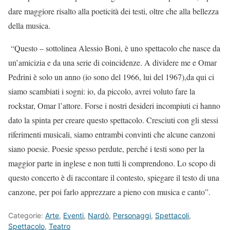
dare maggiore risalto alla poeticità dei testi, oltre che alla bellezza
della musica.
“Questo – sottolinea Alessio Boni, è uno spettacolo che nasce da
un’amicizia e da una serie di coincidenze. A dividere me e Omar
Pedrini è solo un anno (io sono del 1966, lui del 1967),da qui ci
siamo scambiati i sogni: io, da piccolo, avrei voluto fare la
rockstar, Omar l’attore. Forse i nostri desideri incompiuti ci hanno
dato la spinta per creare questo spettacolo. Cresciuti con gli stessi
riferimenti musicali, siamo entrambi convinti che alcune canzoni
siano poesie. Poesie spesso perdute, perché i testi sono per la
maggior parte in inglese e non tutti li comprendono. Lo scopo di
questo concerto è di raccontare il contesto, spiegare il testo di una
canzone, per poi farlo apprezzare a pieno con musica e canto”.
Categorie:
Arte
,
Eventi
,
Nardò
,
Personaggi
,
Spettacoli
,
Spettacolo
,
Teatro