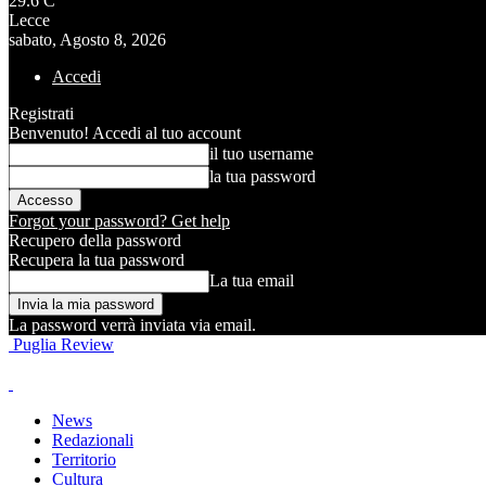
29.6
C
Lecce
sabato, Agosto 8, 2026
Accedi
Registrati
Benvenuto! Accedi al tuo account
il tuo username
la tua password
Forgot your password? Get help
Recupero della password
Recupera la tua password
La tua email
La password verrà inviata via email.
Puglia Review
News
Redazionali
Territorio
Cultura