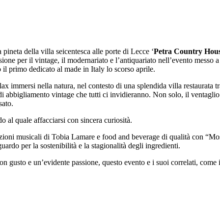
pineta della villa seicentesca alle porte di Lecce ‘
Petra Country Hous
passione per il vintage, il modernariato e l’antiquariato nell’evento mes
il primo dedicato al made in Italy lo scorso aprile.
lax immersi nella natura, nel contesto di una splendida villa restaurata 
i abbigliamento vintage che tutti ci invidieranno. Non solo, il ventaglio
sato.
al quale affacciarsi con sincera curiosità.
ni musicali di Tobia Lamare e food and beverage di qualità con “Mosti
guardo per la sostenibilità e la stagionalità degli ingredienti.
on gusto e un’evidente passione, questo evento e i suoi correlati, come 