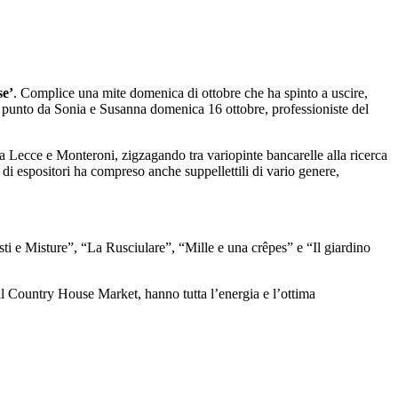
e’
. Complice una mite domenica di ottobre che ha spinto a uscire,
so a punto da Sonia e Susanna domenica 16 ottobre, professioniste del
tra Lecce e Monteroni, zigzagando tra variopinte bancarelle alla ricerca
 di espositori ha compreso anche suppellettili di vario genere,
 e Misture”, “La Rusciulare”, “Mille e una crêpes” e “Il giardino
il Country House Market, hanno tutta l’energia e l’ottima