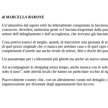
di MARCELLA BARONE
Un’atmosfera dal sapore retrò ha letteralmente conquistato la fascinosa 
conoscere, divertirsi, tantissima gente si è lasciata trasportare dalla 
settore dell’abbigliamento e dell’accoglienza, che avevano già lanciato 
Cosa poteva esserci di meglio, quindi, di trascorrere una giornata di re
di quel pezzo originale che ci manca per arredare casa o di quel capo d
complementi d’arredo ma anche riviste di settore, libri e dischi del pas
Un passatempo per i collezionisti più ghiotti ma anche un nuovo mondo 
Ad accompagnare lo shopping senza tempo, anche musica con le selezio
sotto il naso”, tutte attività locali che hanno un particolare occhio di ri
Piacevolmente country chic, con un allestimento curato nel dettaglio c
organizzazione per diventare degli appuntamenti fissi leccesi.