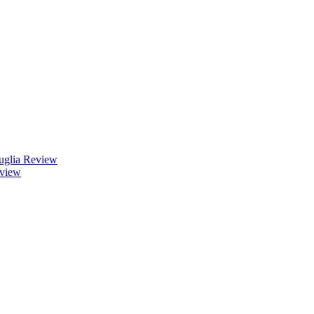
uglia Review
eview