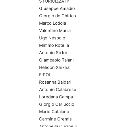
STORICIZZATI:
Giuseppe Amadio
Giorgio de Chirico
Marco Lodola
Valentino Marra
Ugo Nespolo
Mimmo Rotella
Antonio Sirtori
Giampaolo Talani
Helidon Xhixha
E POI…
Rosanna Baldari
Antonio Calabrese
Loredana Campa
Giorgio Carluccio
Mario Catalano
Carmine Cremis
Antonella Cucinelli