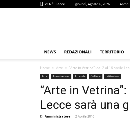
C
29.6
giovedì, Agosto 6, 2026
Accedi
Lecce
Puglia
Review
NEWS
REDAZIONALI
TERRITORIO
Home
Arte
“Arte in Vetrina”: dal 2 al 16 aprile Lec
Arte
Associazioni
Aziende
Cultura
Istituzioni
“Arte in Vetrina”:
Lecce sarà una ga
Di
Amministratore
-
2 Aprile 2016
Share