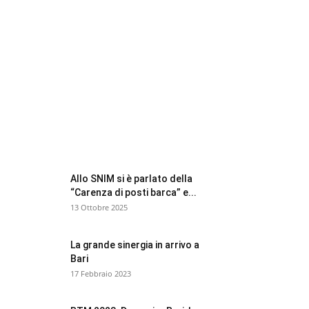
FOCUS BTM
Allo SNIM si è parlato della
“Carenza di posti barca” e...
13 Ottobre 2025
La grande sinergia in arrivo a
Bari
17 Febbraio 2023