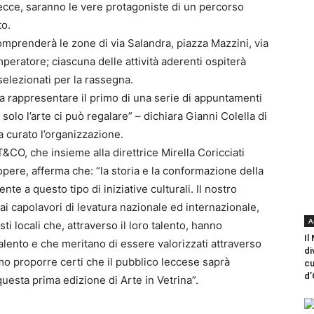
Lecce, saranno le vere protagoniste di un percorso
to.
comprenderà le zone di via Salandra, piazza Mazzini, via
eratore; ciascuna delle attività aderenti ospiterà
selezionati per la rassegna.
sa rappresentare il primo di una serie di appuntamenti
 solo l’arte ci può regalare” – dichiara Gianni Colella di
 curato l’organizzazione.
&CO, che insieme alla direttrice Mirella Coricciati
opere, afferma che: “la storia e la conformazione della
te a questo tipo di iniziative culturali. Il nostro
 ai capolavori di levatura nazionale ed internazionale,
A
sti locali che, attraverso il loro talento, hanno
Il
Salento e che meritano di essere valorizzati attraverso
di
o proporre certi che il pubblico leccese saprà
cu
d’
questa prima edizione di Arte in Vetrina”.