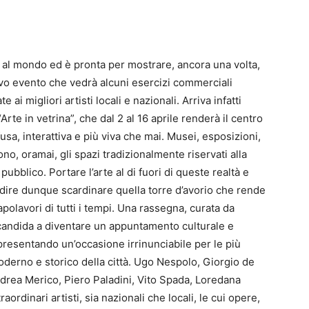
ta al mondo ed è pronta per mostrare, ancora una volta,
ovo evento che vedrà alcuni esercizi commerciali
 ai migliori artisti locali e nazionali. Arriva infatti
Arte in vetrina”, che dal 2 al 16 aprile renderà il centro
fusa, interattiva e più viva che mai. Musei, esposizioni,
aiono, oramai, gli spazi tradizionalmente riservati alla
pubblico. Portare l’arte al di fuori di queste realtà e
ol dire dunque scardinare quella torre d’avorio che rende
apolavori di tutti i tempi. Una rassegna, curata da
candida a diventare un appuntamento culturale e
appresentando un’occasione irrinunciabile per le più
oderno e storico della città. Ugo Nespolo, Giorgio de
drea Merico, Piero Paladini, Vito Spada, Loredana
ordinari artisti, sia nazionali che locali, le cui opere,