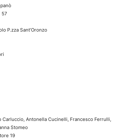
Spanò
 57
o P.zza Sant’Oronzo
ri
Carluccio, Antonella Cucinelli, Francesco Ferrulli,
Gianna Stomeo
ore 19