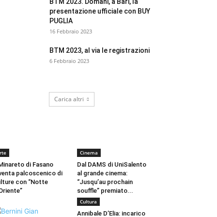
BTM 2023. Domani, a Bari, la
presentazione ufficiale con BUY
PUGLIA
16 Febbraio 2023
BTM 2023, al via le registrazioni
6 Febbraio 2023
Carica altri
CULTURA
rte
Cinema
 Minareto di Fasano
Dal DAMS di UniSalento
venta palcoscenico di
al grande cinema:
lture con “Notte
“Jusqu’au prochain
Oriente”
souffle” premiato...
Cultura
Annibale D’Elia: incarico