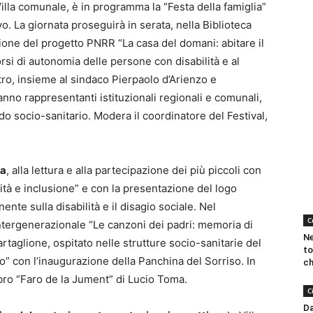
illa comunale, è in programma la “Festa della famiglia”
o. La giornata proseguirà in serata, nella Biblioteca
ione del progetto PNRR “La casa del domani: abitare il
rsi di autonomia delle persone con disabilità e al
ntro, insieme al sindaco Pierpaolo d’Arienzo e
anno rappresentanti istituzionali regionali e comunali,
do socio-sanitario. Modera il coordinatore del Festival,
la
, alla lettura e alla partecipazione dei più piccoli con
rsità e inclusione” e con la presentazione del logo
te sulla disabilità e il disagio sociale. Nel
C
ntergenerazionale “Le canzoni dei padri: memoria di
Ne
rtaglione, ospitato nelle strutture socio-sanitarie del
to
iso” con l’inaugurazione della Panchina del Sorriso. In
ch
ibro “Faro de la Jument” di Lucio Toma.
C
Da