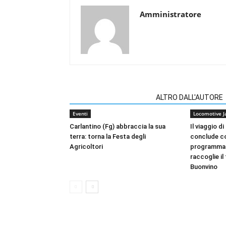
Amministratore
ARTICOLI CORRELATI
ALTRO DALL'AUTORE
Eventi
Locomotive Ja
Carlantino (Fg) abbraccia la sua
Il viaggio 
terra: torna la Festa degli
conclude co
Agricoltori
programma.
raccoglie i
Buonvino