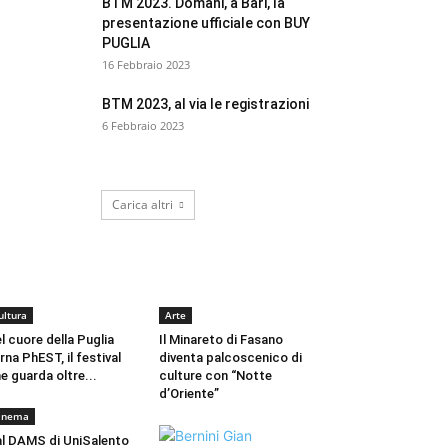
BTM 2023. Domani, a Bari, la
presentazione ufficiale con BUY
PUGLIA
16 Febbraio 2023
BTM 2023, al via le registrazioni
6 Febbraio 2023
Carica altri
CULTURA
ultura
Arte
l cuore della Puglia
Il Minareto di Fasano
rna PhEST, il festival
diventa palcoscenico di
e guarda oltre...
culture con “Notte
d’Oriente”
inema
l DAMS di UniSalento