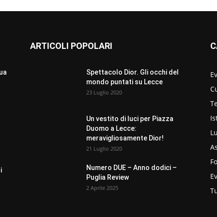
ARTICOLI POPOLARI
C
sua
Spettacolo Dior. Gli occhi del
Ev
mondo puntati su Lecce
C
23 Luglio 2020
Te
Is
Un vestito di luci per Piazza
Duomo a Lecce:
L
meravigliosamente Dior!
As
21 Luglio 2020
F
Numero DUE – Anno dodici –
i
E
Puglia Review
2 Aprile 2025
T