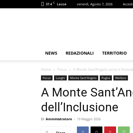
C
37.4
venerdì, Agosto 7, 2026
Accedi
Lecce
Puglia
Review
NEWS
REDAZIONALI
TERRITORIO
Home
Focus
A Monte Sant’Angelo torna il Festival
Focus
Luoghi
Monte Sant'Angelo
Puglia
Welfare
A Monte Sant’Ang
dell’Inclusione
Di
Amministratore
-
19 Maggio 2026
Share