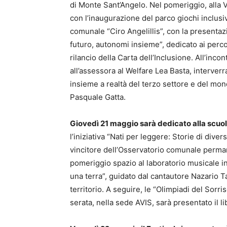
di Monte Sant’Angelo. Nel pomeriggio, alla V
con l’inaugurazione del parco giochi inclusiv
comunale “Ciro Angelillis”, con la presentaz
futuro, autonomi insieme”, dedicato ai perco
rilancio della Carta dell’Inclusione. All’inco
all’assessora al Welfare Lea Basta, interverr
insieme a realtà del terzo settore e del mon
Pasquale Gatta.
Giovedì 21 maggio sarà dedicato alla scuo
l’iniziativa “Nati per leggere: Storie di dive
vincitore dell’Osservatorio comunale permanen
pomeriggio spazio al laboratorio musicale i
una terra”, guidato dal cantautore Nazario Ta
territorio. A seguire, le “Olimpiadi del Sorr
serata, nella sede AVIS, sarà presentato il l