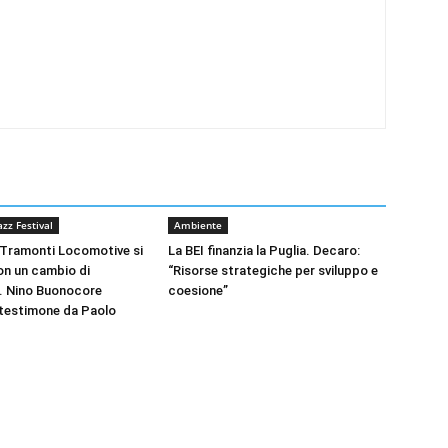
zz Festival
Ambiente
di Tramonti Locomotive si
La BEI finanzia la Puglia. Decaro:
n un cambio di
“Risorse strategiche per sviluppo e
 Nino Buonocore
coesione”
l testimone da Paolo