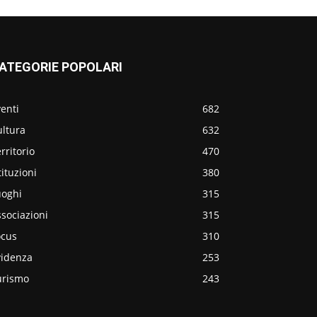
ATEGORIE POPOLARI
enti
682
ultura
632
rritorio
470
tituzioni
380
uoghi
315
sociazioni
315
ocus
310
videnza
253
urismo
243