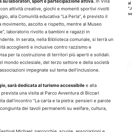
 su laboratori, sport e partecipazione attiva.
In Villa
al
on attività creative, giochi e momenti sportivi rivolti
“J
so
ggio, alla Comunità educativa “La Perla”, è previsto il
 a movimento, ascolto e rispetto, mentre al Museo
e”, laboratorio rivolto a bambini e ragazzi in
ndente. In serata, nella Biblioteca comunale, si terrà un
tà accoglienti e inclusive contro razzismo e
sa per la costruzione di territori più aperti e solidali.
el mondo ecclesiale, del terzo settore e della società
e associazioni impegnate sul tema dell’inclusione.
o, sarà dedicata al turismo accessibile
e alla
prevista una visita al Parco Avventura di Biccari
a dall’incontro “La carta e la pietra: pensieri e parole
congiunta dei tavoli permanenti su welfare, cultura,
Festival Michael: parrocchie, scuole, associazioni e