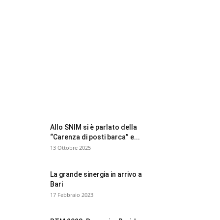
FOCUS BTM
Allo SNIM si è parlato della
“Carenza di posti barca” e...
13 Ottobre 2025
La grande sinergia in arrivo a
Bari
17 Febbraio 2023