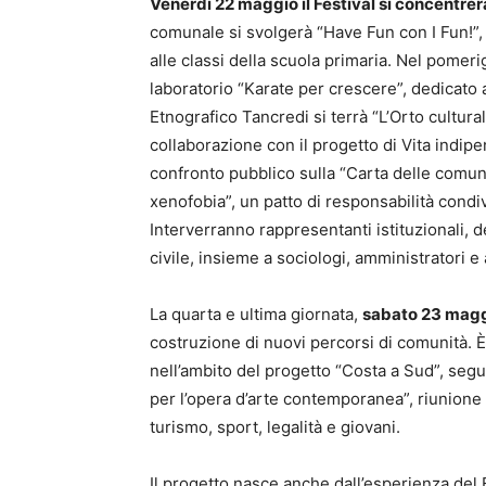
Venerdì 22 maggio il Festival si concentrerà
comunale si svolgerà “Have Fun con I Fun!”, c
alle classi della scuola primaria. Nel pomeri
laboratorio “Karate per crescere”, dedicato
Etnografico Tancredi si terrà “L’Orto cultural
collaborazione con il progetto di Vita indipe
confronto pubblico sulla “Carta delle comuni
xenofobia”, un patto di responsabilità condivi
Interverranno rappresentanti istituzionali, d
civile, insieme a sociologi, amministratori 
La quarta e ultima giornata,
sabato 23 maggi
costruzione di nuovi percorsi di comunità. È 
nell’ambito del progetto “Costa a Sud”, seguit
per l’opera d’arte contemporanea”, riunione 
turismo, sport, legalità e giovani.
Il progetto nasce anche dall’esperienza del 